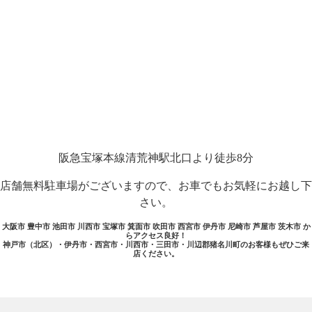
阪急宝塚本線清荒神駅北口より徒歩8分
店舗無料駐車場がございますので、お車でもお気軽にお越し下
さい。
大阪市 豊中市 池田市 川西市 宝塚市 箕面市 吹田市 西宮市 伊丹市 尼崎市 芦屋市 茨木市 か
らアクセス良好！
神戸市（北区）・伊丹市・西宮市・川西市・三田市・川辺郡猪名川町のお客様もぜひご来
店ください。