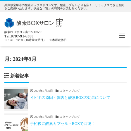
兵庫県宝塚市の酸素ボックスサロンです。酸素カプセルよりも広く、リラックスできる空間
をご提供いたします。快適な「宙」の時間をお楽しみください。
酸素BOXサロン宙〜SORA〜
Me
Tel:0797-91-6300
10：30～19:30（18時最終受付） ※木曜定休日
月:
2024年9月
新着記事
2024年9月30日
スタッフブログ
イビキの原因・弊害と酸素BOXの効果について
2024年9月29日
スタッフブログ
手術後に酸素カプセル・BOXで回復！