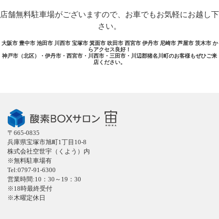
店舗無料駐車場がございますので、お車でもお気軽にお越し下
さい。
大阪市 豊中市 池田市 川西市 宝塚市 箕面市 吹田市 西宮市 伊丹市 尼崎市 芦屋市 茨木市 か
らアクセス良好！
神戸市（北区）・伊丹市・西宮市・川西市・三田市・川辺郡猪名川町のお客様もぜひご来
店ください。
〒665-0835
兵庫県宝塚市旭町1丁目10-8
株式会社空世宇（くよう）内
※無料駐車場有
Tel:0797-91-6300
営業時間:10：30～19：30
※18時最終受付
※木曜定休日