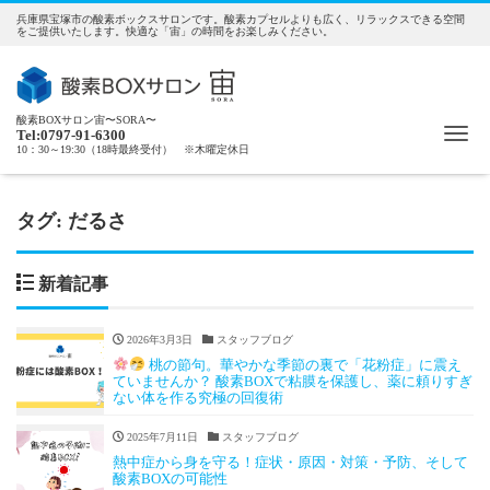
兵庫県宝塚市の酸素ボックスサロンです。酸素カプセルよりも広く、リラックスできる空間
をご提供いたします。快適な「宙」の時間をお楽しみください。
酸素BOXサロン宙〜SORA〜
Me
Tel:0797-91-6300
10：30～19:30（18時最終受付） ※木曜定休日
タグ:
だるさ
新着記事
2026年3月3日
スタッフブログ
桃の節句。華やかな季節の裏で「花粉症」に震え
ていませんか？ 酸素BOXで粘膜を保護し、薬に頼りすぎ
ない体を作る究極の回復術
2025年7月11日
スタッフブログ
熱中症から身を守る！症状・原因・対策・予防、そして
酸素BOXの可能性