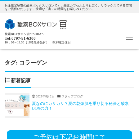
兵庫県宝塚市の酸素ボックスサロンです。酸素カプセルよりも広く、リラックスできる空間
をご提供いたします。快適な「宙」の時間をお楽しみください。
酸素BOXサロン宙〜SORA〜
Me
Tel:0797-91-6300
10：30～19:30（18時最終受付） ※木曜定休日
タグ:
コラーゲン
新着記事
2025年8月2日
スタッフブログ
夏なのにカサカサ？夏の乾燥肌を乗り切る秘訣と酸素
BOXの力！
ご予約は下記お時間にて