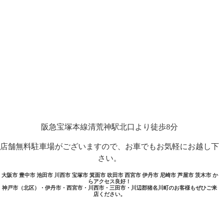
阪急宝塚本線清荒神駅北口より徒歩8分
店舗無料駐車場がございますので、お車でもお気軽にお越し下
さい。
大阪市 豊中市 池田市 川西市 宝塚市 箕面市 吹田市 西宮市 伊丹市 尼崎市 芦屋市 茨木市 か
らアクセス良好！
神戸市（北区）・伊丹市・西宮市・川西市・三田市・川辺郡猪名川町のお客様もぜひご来
店ください。