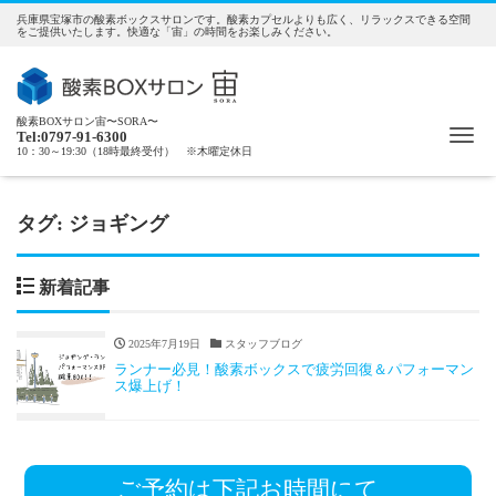
兵庫県宝塚市の酸素ボックスサロンです。酸素カプセルよりも広く、リラックスできる空間
をご提供いたします。快適な「宙」の時間をお楽しみください。
酸素BOXサロン宙〜SORA〜
Me
Tel:0797-91-6300
10：30～19:30（18時最終受付） ※木曜定休日
タグ:
ジョギング
新着記事
2025年7月19日
スタッフブログ
ランナー必見！酸素ボックスで疲労回復＆パフォーマン
ス爆上げ！
ご予約は下記お時間にて