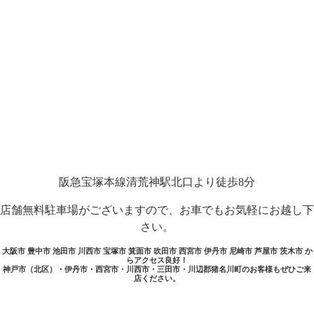
阪急宝塚本線清荒神駅北口より徒歩8分
店舗無料駐車場がございますので、お車でもお気軽にお越し下
さい。
大阪市 豊中市 池田市 川西市 宝塚市 箕面市 吹田市 西宮市 伊丹市 尼崎市 芦屋市 茨木市 か
らアクセス良好！
神戸市（北区）・伊丹市・西宮市・川西市・三田市・川辺郡猪名川町のお客様もぜひご来
店ください。