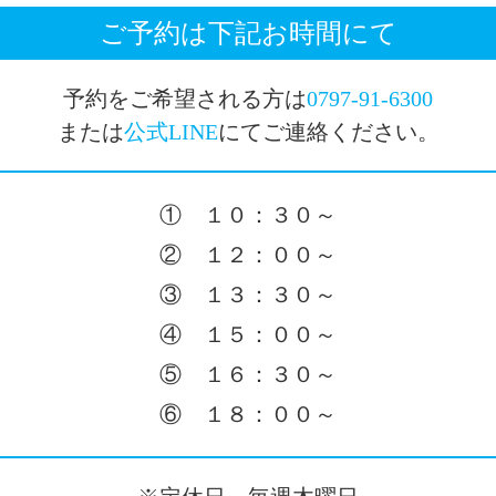
ご予約は下記お時間にて
予約をご希望される方は
0797-91-6300
または
公式LINE
にてご連絡ください。
① １０：３０～
② １２：００～
③ １３：３０～
④ １５：００～
⑤ １６：３０～
⑥ １８：００～