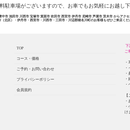
料駐車場がございますので、お車でもお気軽にお越し
豊中市 池田市 川西市 宝塚市 箕面市 吹田市 西宮市 伊丹市 尼崎市 芦屋市 茨木市 からアク
市（北区）・伊丹市・西宮市・川西市・三田市・川辺郡猪名川町のお客様もぜひご来店くだ
下
TOP
ご
コース・価格
・
・
ご予約・お問い合わせ
・
・
プライバシーポリシー
・
会員規約
【
・
・
け