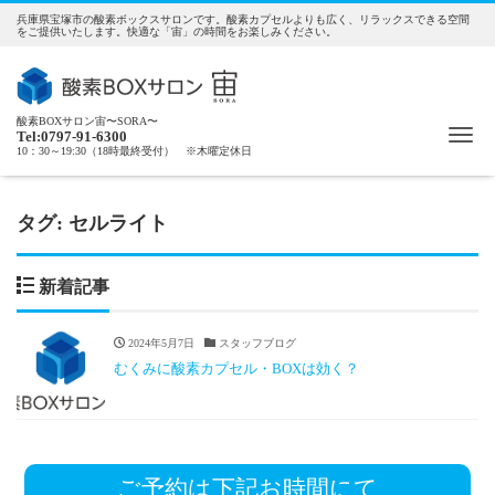
兵庫県宝塚市の酸素ボックスサロンです。酸素カプセルよりも広く、リラックスできる空間
をご提供いたします。快適な「宙」の時間をお楽しみください。
酸素BOXサロン宙〜SORA〜
Me
Tel:0797-91-6300
10：30～19:30（18時最終受付） ※木曜定休日
タグ:
セルライト
新着記事
2024年5月7日
スタッフブログ
むくみに酸素カプセル・BOXは効く？
ご予約は下記お時間にて