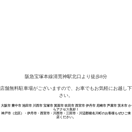
阪急宝塚本線清荒神駅北口より徒歩8分
店舗無料駐車場がございますので、お車でもお気軽にお越し下
さい。
大阪市 豊中市 池田市 川西市 宝塚市 箕面市 吹田市 西宮市 伊丹市 尼崎市 芦屋市 茨木市 か
らアクセス良好！
神戸市（北区）・伊丹市・西宮市・川西市・三田市・川辺郡猪名川町のお客様もぜひご来
店ください。