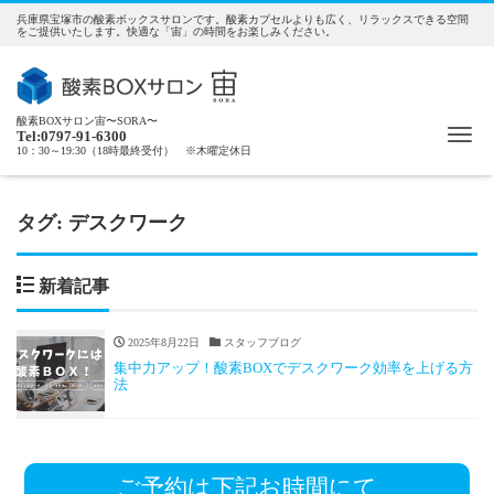
兵庫県宝塚市の酸素ボックスサロンです。酸素カプセルよりも広く、リラックスできる空間
をご提供いたします。快適な「宙」の時間をお楽しみください。
酸素BOXサロン宙〜SORA〜
Me
Tel:0797-91-6300
10：30～19:30（18時最終受付） ※木曜定休日
タグ:
デスクワーク
新着記事
2025年8月22日
スタッフブログ
集中力アップ！酸素BOXでデスクワーク効率を上げる方
法
ご予約は下記お時間にて