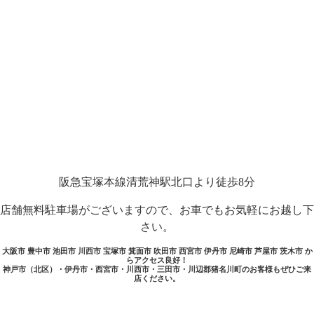
阪急宝塚本線清荒神駅北口より徒歩8分
店舗無料駐車場がございますので、お車でもお気軽にお越し下
さい。
大阪市 豊中市 池田市 川西市 宝塚市 箕面市 吹田市 西宮市 伊丹市 尼崎市 芦屋市 茨木市 か
らアクセス良好！
神戸市（北区）・伊丹市・西宮市・川西市・三田市・川辺郡猪名川町のお客様もぜひご来
店ください。