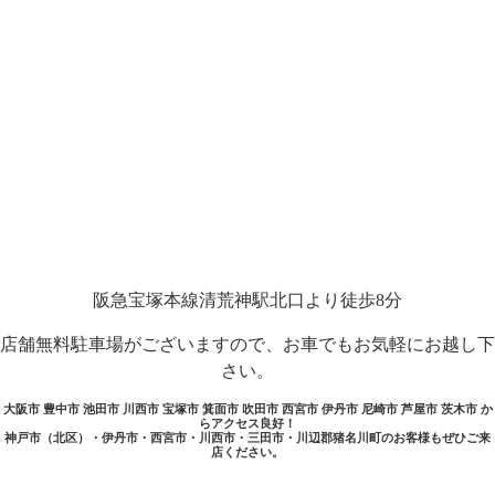
阪急宝塚本線清荒神駅北口より徒歩8分
店舗無料駐車場がございますので、お車でもお気軽にお越し下
さい。
大阪市 豊中市 池田市 川西市 宝塚市 箕面市 吹田市 西宮市 伊丹市 尼崎市 芦屋市 茨木市 か
らアクセス良好！
神戸市（北区）・伊丹市・西宮市・川西市・三田市・川辺郡猪名川町のお客様もぜひご来
店ください。