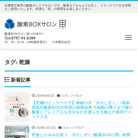
兵庫県宝塚市の酸素ボックスサロンです。酸素カプセルよりも広く、リラックスできる空間
をご提供いたします。快適な「宙」の時間をお楽しみください。
酸素BOXサロン宙〜SORA〜
Me
Tel:0797-91-6300
10：30～19:30（18時最終受付） ※木曜定休日
タグ:
乾燥
新着記事
2026年8月2日
スタッフブログ
【究極のインナーケア】神秘の水「月のしずく」×最新
高気圧酸素BOXの奇跡の相乗効果
細胞の隅々まで極小
酸素とプレミアムな水分を行き渡らせる極上の体内デト
ックス法
2026年1月25日
スタッフブログ
乾燥とかゆみを救う、月のしずく×酸素BOXの潤い相乗