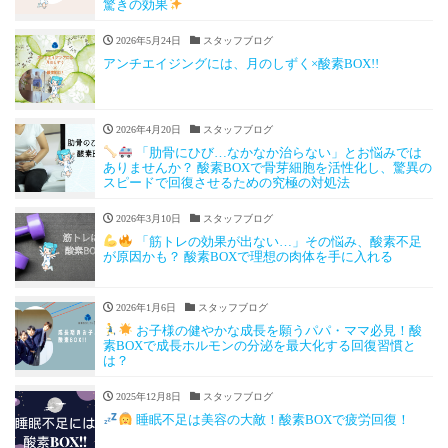
驚きの効果
2026年5月24日
スタッフブログ
アンチエイジングには、月のしずく×酸素BOX!!
2026年4月20日
スタッフブログ
「肋骨にひび…なかなか治らない」とお悩みでは
ありませんか？ 酸素BOXで骨芽細胞を活性化し、驚異の
スピードで回復させるための究極の対処法
2026年3月10日
スタッフブログ
「筋トレの効果が出ない…」その悩み、酸素不足
が原因かも？ 酸素BOXで理想の肉体を手に入れる
2026年1月6日
スタッフブログ
お子様の健やかな成長を願うパパ・ママ必見！酸
素BOXで成長ホルモンの分泌を最大化する回復習慣と
は？
2025年12月8日
スタッフブログ
睡眠不足は美容の大敵！酸素BOXで疲労回復！