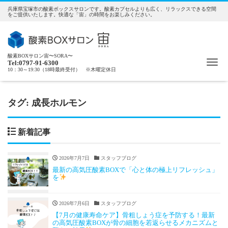
兵庫県宝塚市の酸素ボックスサロンです。酸素カプセルよりも広く、リラックスできる空間
をご提供いたします。快適な「宙」の時間をお楽しみください。
酸素BOXサロン宙〜SORA〜
Me
Tel:0797-91-6300
10：30～19:30（18時最終受付） ※木曜定休日
タグ:
成長ホルモン
新着記事
2026年7月7日
スタッフブログ
最新の高気圧酸素BOXで「心と体の極上リフレッシュ」
を
2026年7月6日
スタッフブログ
【7月の健康寿命ケア】骨粗しょう症を予防する！最新
の高気圧酸素BOXが骨の細胞を若返らせるメカニズムと