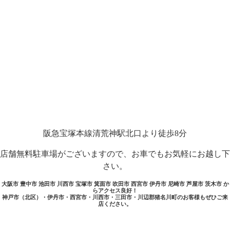
阪急宝塚本線清荒神駅北口より徒歩8分
店舗無料駐車場がございますので、お車でもお気軽にお越し下
さい。
大阪市 豊中市 池田市 川西市 宝塚市 箕面市 吹田市 西宮市 伊丹市 尼崎市 芦屋市 茨木市 か
らアクセス良好！
神戸市（北区）・伊丹市・西宮市・川西市・三田市・川辺郡猪名川町のお客様もぜひご来
店ください。