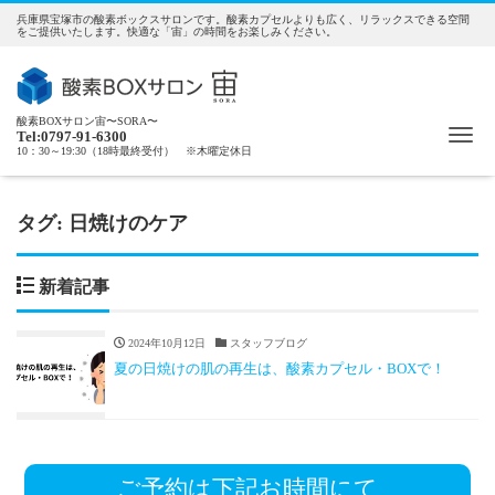
兵庫県宝塚市の酸素ボックスサロンです。酸素カプセルよりも広く、リラックスできる空間
をご提供いたします。快適な「宙」の時間をお楽しみください。
酸素BOXサロン宙〜SORA〜
Me
Tel:0797-91-6300
10：30～19:30（18時最終受付） ※木曜定休日
タグ:
日焼けのケア
新着記事
2024年10月12日
スタッフブログ
夏の日焼けの肌の再生は、酸素カプセル・BOXで！
ご予約は下記お時間にて