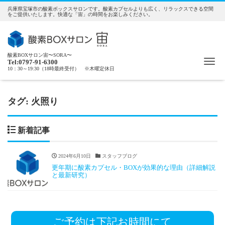
兵庫県宝塚市の酸素ボックスサロンです。酸素カプセルよりも広く、リラックスできる空間
をご提供いたします。快適な「宙」の時間をお楽しみください。
酸素BOXサロン宙〜SORA〜
Me
Tel:0797-91-6300
10：30～19:30（18時最終受付） ※木曜定休日
タグ:
火照り
新着記事
2024年6月10日
スタッフブログ
更年期に酸素カプセル・BOXが効果的な理由（詳細解説
と最新研究）
ご予約は下記お時間にて