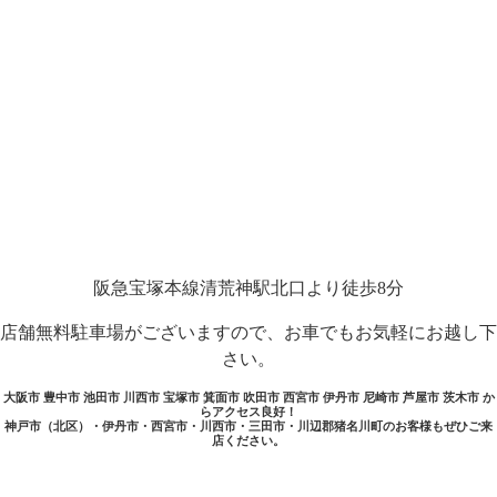
阪急宝塚本線清荒神駅北口より徒歩8分
店舗無料駐車場がございますので、お車でもお気軽にお越し下
さい。
大阪市 豊中市 池田市 川西市 宝塚市 箕面市 吹田市 西宮市 伊丹市 尼崎市 芦屋市 茨木市 か
らアクセス良好！
神戸市（北区）・伊丹市・西宮市・川西市・三田市・川辺郡猪名川町のお客様もぜひご来
店ください。