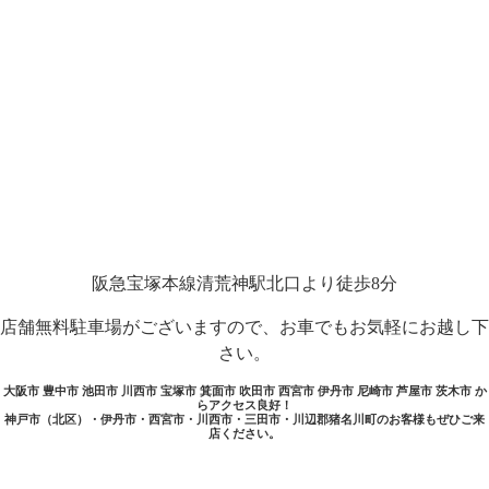
阪急宝塚本線清荒神駅北口より徒歩8分
店舗無料駐車場がございますので、お車でもお気軽にお越し下
さい。
大阪市 豊中市 池田市 川西市 宝塚市 箕面市 吹田市 西宮市 伊丹市 尼崎市 芦屋市 茨木市 か
らアクセス良好！
神戸市（北区）・伊丹市・西宮市・川西市・三田市・川辺郡猪名川町のお客様もぜひご来
店ください。