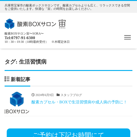
兵庫県宝塚市の酸素ボックスサロンです。酸素カプセルよりも広く、リラックスできる空間
をご提供いたします。快適な「宙」の時間をお楽しみください。
酸素BOXサロン宙〜SORA〜
Me
Tel:0797-91-6300
10：30～19:30（18時最終受付） ※木曜定休日
タグ:
生活習慣病
新着記事
2024年6月9日
スタッフブログ
酸素カプセル・BOXで生活習慣病や成人病の予防に！
ご予約は下記お時間にて