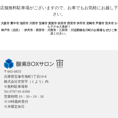
店舗無料駐車場がございますので、お車でもお気軽にお越し下
さい。
大阪市 豊中市 池田市 川西市 宝塚市 箕面市 吹田市 西宮市 伊丹市 尼崎市 芦屋市 茨木市 か
らアクセス良好！
神戸市（北区）・伊丹市・西宮市・川西市・三田市・川辺郡猪名川町のお客様もぜひご来
店ください。
〒665-0835
兵庫県宝塚市旭町1丁目10-8
株式会社空世宇（くよう）内
※無料駐車場有
Tel:0797-91-6300
営業時間:10：30～19：30
※18時最終受付
※木曜定休日