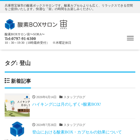
兵庫県宝塚市の酸素ボックスサロンです。酸素カプセルよりも広く、リラックスできる空間
をご提供いたします。快適な「宙」の時間をお楽しみください。
酸素BOXサロン宙〜SORA〜
Me
Tel:0797-91-6300
10：30～19:30（18時最終受付） ※木曜定休日
タグ:
登山
新着記事
2026年6月14日
スタッフブログ
ハイキングには月のしずく×酸素BOX!
2024年7月28日
スタッフブログ
登山における酸素BOX・カプセルの効果について