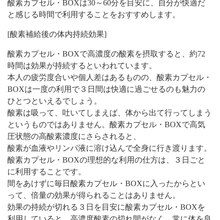
酸素カプセル・BOXは30～60分を目安に、自分が快適だ
と感じる時間で利用することをおすすめします。
[酸素補給後の体内持続効果]
酸素カプセル・BOXで高濃度の酸素を摂取すると、約72
時間は効果が持続するといわれています。
本人の疲労度合いや個人差はあるものの、酸素カプセル・
BOXは一度の利用で３日間は快適に過ごせるのも魅力の
ひとつといえるでしょう。
酸素は吸って、吐いてしまえば、体から出て行ってしまう
というものではありません。酸素カプセル・BOXで高気
圧状態の高酸素濃度にさらされると、
酸素が血液やリンパ液に溶け込んで全身に行き渡ります。
酸素カプセル・BOXの理想的な利用の仕方は、３日ごと
に利用することです。
間をあけずに毎日酸素カプセル・BOXに入ったからとい
って、倍量の効果が得られることはありません。
効果の持続が切れる３日を目安に酸素カプセル・BOXを
利用していると、高濃度酸素の切れ間がなく、常に体を良