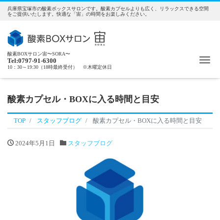
兵庫県宝塚市の酸素ボックスサロンです。酸素カプセルよりも広く、リラックスできる空間
をご提供いたします。快適な「宙」の時間をお楽しみください。
酸素BOXサロン宙〜SORA〜
Me
Tel:0797-91-6300
10：30～19:30（18時最終受付） ※木曜定休日
酸素カプセル・BOXに入る時間と目安
TOP
スタッフブログ
酸素カプセル・BOXに入る時間と目安
2024年5月1日
スタッフブログ