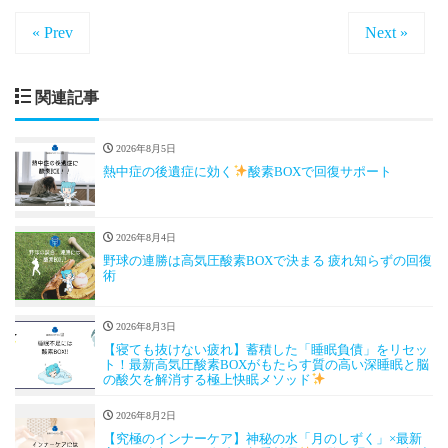
« Prev
Next »
関連記事
2026年8月5日
熱中症の後遺症に効く
酸素BOXで回復サポート
2026年8月4日
野球の連勝は高気圧酸素BOXで決まる 疲れ知らずの回復
術
2026年8月3日
【寝ても抜けない疲れ】蓄積した「睡眠負債」をリセッ
ト！最新高気圧酸素BOXがもたらす質の高い深睡眠と脳
の酸欠を解消する極上快眠メソッド
2026年8月2日
【究極のインナーケア】神秘の水「月のしずく」×最新