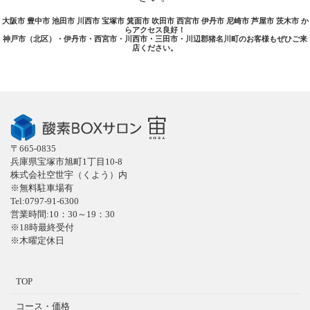
大阪市 豊中市 池田市 川西市 宝塚市 箕面市 吹田市 西宮市 伊丹市 尼崎市 芦屋市 茨木市 か
らアクセス良好！
神戸市（北区）・伊丹市・西宮市・川西市・三田市・川辺郡猪名川町のお客様もぜひご来
店ください。
〒665-0835
兵庫県宝塚市旭町1丁目10-8
株式会社空世宇（くよう）内
※無料駐車場有
Tel:0797-91-6300
営業時間:10：30～19：30
※18時最終受付
※木曜定休日
TOP
コース・価格