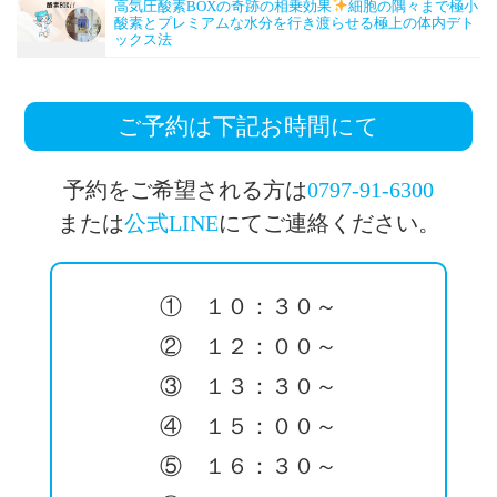
高気圧酸素BOXの奇跡の相乗効果
細胞の隅々まで極小
酸素とプレミアムな水分を行き渡らせる極上の体内デト
ックス法
ご予約は下記お時間にて
予約をご希望される方は
0797-91-6300
または
公式LINE
にてご連絡ください。
① １０：３０～
② １２：００～
③ １３：３０～
④ １５：００～
⑤ １６：３０～