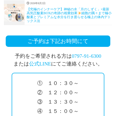
2026年8月2日
【究極のインナーケア】神秘の水「月のしずく」×最新
高気圧酸素BOXの奇跡の相乗効果
細胞の隅々まで極小
酸素とプレミアムな水分を行き渡らせる極上の体内デト
ックス法
ご予約は下記お時間にて
予約をご希望される方は
0797-91-6300
または
公式LINE
にてご連絡ください。
① １０：３０～
② １２：００～
③ １３：３０～
④ １５：００～