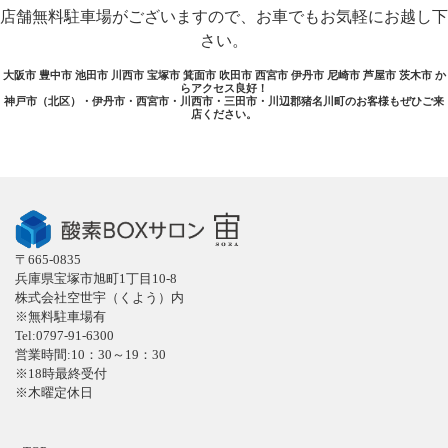
店舗無料駐車場がございますので、お車でもお気軽にお越し下
さい。
大阪市 豊中市 池田市 川西市 宝塚市 箕面市 吹田市 西宮市 伊丹市 尼崎市 芦屋市 茨木市 か
らアクセス良好！
神戸市（北区）・伊丹市・西宮市・川西市・三田市・川辺郡猪名川町のお客様もぜひご来
店ください。
〒665-0835
兵庫県宝塚市旭町1丁目10-8
株式会社空世宇（くよう）内
※無料駐車場有
Tel:0797-91-6300
営業時間:10：30～19：30
※18時最終受付
※木曜定休日