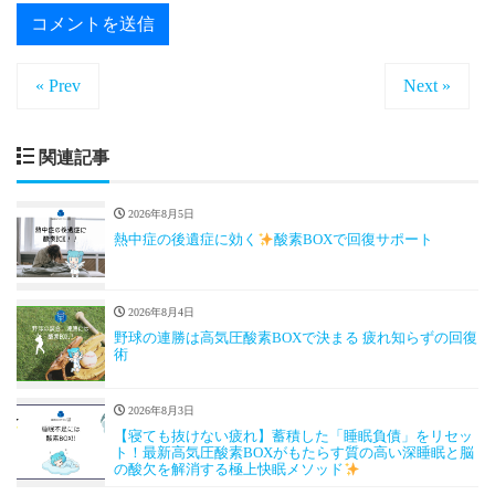
« Prev
Next »
関連記事
2026年8月5日
熱中症の後遺症に効く
酸素BOXで回復サポート
2026年8月4日
野球の連勝は高気圧酸素BOXで決まる 疲れ知らずの回復
術
2026年8月3日
【寝ても抜けない疲れ】蓄積した「睡眠負債」をリセッ
ト！最新高気圧酸素BOXがもたらす質の高い深睡眠と脳
の酸欠を解消する極上快眠メソッド