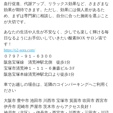
血行促進、代謝アップ、リラックス効果など、さまざまな
効果が期待できます。ただし、効果には個人差があるた
め、まずは専門家に相談し、自分に合った施術を選ぶこと
が大切です。
あなたの生活や人生が不安なく、少しでも楽しく輝ける毎
日なるようにお手伝いしていきたい酸素BOX サロン宙で
す！
https://o2-sora.com/
０７９７－９１－６３００
阪急宝塚線 清荒神駅北側 徒歩1分
宝塚市清荒神１－１１－６兼森ビル３F
阪急宝塚本線清荒神駅北口より徒歩1分
車でお越しの場合は、近隣のコインパーキングへご利用く
ださい
大阪市 豊中市 池田市 川西市 宝塚市 箕面市 吹田市 西宮市
伊丹市 尼崎市 芦屋市 茨木市 からアクセス良好！
神戸市（北区）・伊丹市・西宮市・川西市・三田市・川辺