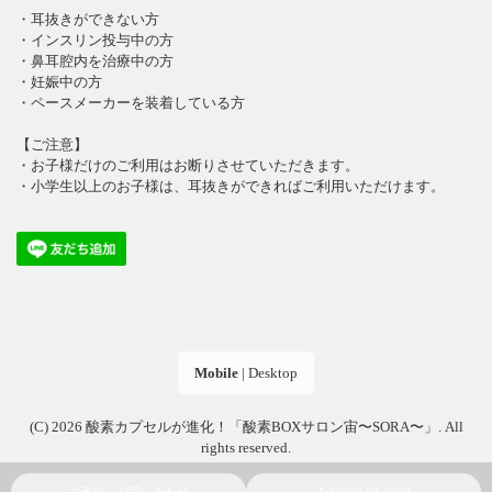
・耳抜きができない方
・インスリン投与中の方
・鼻耳腔内を治療中の方
・妊娠中の方
・ペースメーカーを装着している方
【ご注意】
・お子様だけのご利用はお断りさせていただきます。
・小学生以上のお子様は、耳抜きができればご利用いただけます。
Mobile
|
Desktop
(C) 2026
酸素カプセルが進化！「酸素BOXサロン宙〜SORA〜」
. All
rights reserved.
ご予約・お問い合わせ
Tel:0797-91-6300