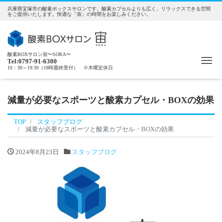
兵庫県宝塚市の酸素ボックスサロンです。酸素カプセルよりも広く、リラックスできる空間
をご提供いたします。快適な「宙」の時間をお楽しみください。
酸素BOXサロン宙〜SORA〜
Me
Tel:0797-91-6300
10：30～19:30（18時最終受付） ※木曜定休日
減量が必要なスポーツと酸素カプセル・BOXの効果
TOP
スタッフブログ
減量が必要なスポーツと酸素カプセル・BOXの効果
2024年8月23日
スタッフブログ