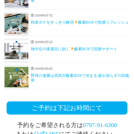
復
2026年8月7日
時差ボケをすっきり解消
酸素BOXで快適リフレッシュ
2026年8月5日
熱中症の後遺症に効く
酸素BOXで回復サポート
2026年8月4日
野球の連勝は高気圧酸素BOXで決まる 疲れ知らずの回復
術
ご予約は下記お時間にて
予約をご希望される方は
0797-91-6300
または
公式LINE
にてご連絡ください。