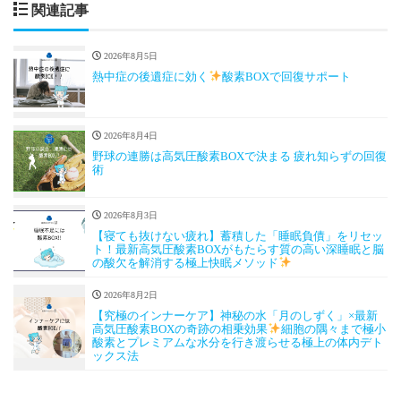
関連記事
2026年8月5日
熱中症の後遺症に効く
酸素BOXで回復サポート
2026年8月4日
野球の連勝は高気圧酸素BOXで決まる 疲れ知らずの回復
術
2026年8月3日
【寝ても抜けない疲れ】蓄積した「睡眠負債」をリセッ
ト！最新高気圧酸素BOXがもたらす質の高い深睡眠と脳
の酸欠を解消する極上快眠メソッド
2026年8月2日
【究極のインナーケア】神秘の水「月のしずく」×最新
高気圧酸素BOXの奇跡の相乗効果
細胞の隅々まで極小
酸素とプレミアムな水分を行き渡らせる極上の体内デト
ックス法