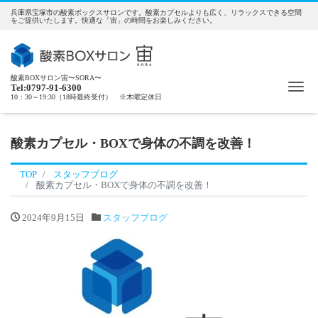
兵庫県宝塚市の酸素ボックスサロンです。酸素カプセルよりも広く、リラックスできる空間
をご提供いたします。快適な「宙」の時間をお楽しみください。
酸素BOXサロン宙〜SORA〜
Me
Tel:0797-91-6300
10：30～19:30（18時最終受付） ※木曜定休日
酸素カプセル・BOXで身体の不調を改善！
TOP
スタッフブログ
酸素カプセル・BOXで身体の不調を改善！
2024年9月15日
スタッフブログ