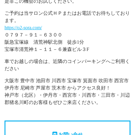
是非この機会のお試しください。
ご予約は当サロン公式ＨＰまたはお電話でお待ちしており
ます。
https://o2-sora.com/
０７９７－９１－６３００
阪急宝塚線 清荒神駅北側 徒歩1分
宝塚市清荒神１－１１－６兼森ビル３F
車でお越しの場合は、近隣のコインパーキングへご利用く
ださい
大阪市 豊中市 池田市 川西市 宝塚市 箕面市 吹田市 西宮市
伊丹市 尼崎市 芦屋市 茨木市 からアクセス良好！
神戸市（北区）・伊丹市・西宮市・川西市・三田市・川辺
郡猪名川町のお客様もぜひご来店ください。
お問い合せ