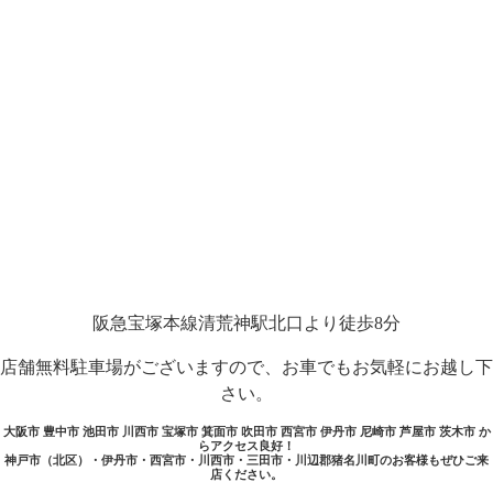
阪急宝塚本線清荒神駅北口より徒歩8分
店舗無料駐車場がございますので、お車でもお気軽にお越し下
さい。
大阪市 豊中市 池田市 川西市 宝塚市 箕面市 吹田市 西宮市 伊丹市 尼崎市 芦屋市 茨木市 か
らアクセス良好！
神戸市（北区）・伊丹市・西宮市・川西市・三田市・川辺郡猪名川町のお客様もぜひご来
店ください。