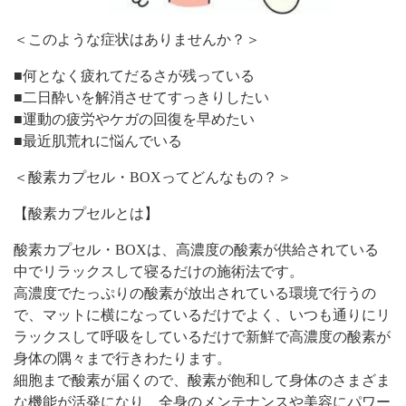
＜このような症状はありませんか？＞
■何となく疲れてだるさが残っている
■二日酔いを解消させてすっきりしたい
■運動の疲労やケガの回復を早めたい
■最近肌荒れに悩んでいる
＜酸素カプセル・BOXってどんなもの？＞
【酸素カプセルとは】
酸素カプセル・BOXは、高濃度の酸素が供給されている
中でリラックスして寝るだけの施術法です。
高濃度でたっぷりの酸素が放出されている環境で行うの
で、マットに横になっているだけでよく、いつも通りにリ
ラックスして呼吸をしているだけで新鮮で高濃度の酸素が
身体の隅々まで行きわたります。
細胞まで酸素が届くので、酸素が飽和して身体のさまざま
な機能が活発になり、全身のメンテナンスや美容にパワー