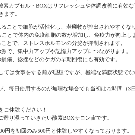
酸素カプセル・BOXはリフレッシュや体調改善に有効
きます。
れることで細胞が活性化し、老廃物が排出されやすくな
入ることで体内の免疫細胞の数が増加し、免疫力が向上し
ることで、ストレスホルモンの分泌が抑制されます。
の源で、集中力アップや記憶力アップにつながります。
の損傷、捻挫などのケガの早期回復にも有効です。
としては食事をする前が理想ですが、極端な満腹状態で
が、毎日使用するのが無理な場合でも当初は72時間（3
果をご体験ください！
に寄り添っていきたい酸素BOXサロン宙です。
000円を初回のみ500円と体験しやすくなっております。