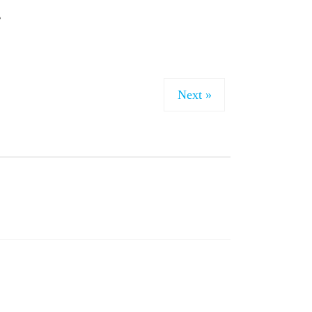
。
Next »