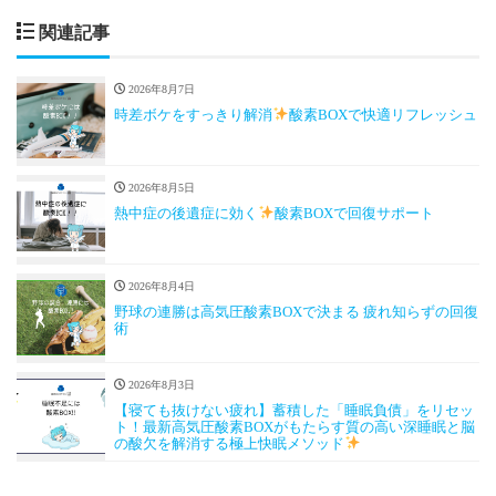
関連記事
2026年8月7日
時差ボケをすっきり解消
酸素BOXで快適リフレッシュ
2026年8月5日
熱中症の後遺症に効く
酸素BOXで回復サポート
2026年8月4日
野球の連勝は高気圧酸素BOXで決まる 疲れ知らずの回復
術
2026年8月3日
【寝ても抜けない疲れ】蓄積した「睡眠負債」をリセッ
ト！最新高気圧酸素BOXがもたらす質の高い深睡眠と脳
の酸欠を解消する極上快眠メソッド