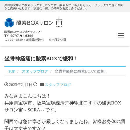
兵庫県宝塚市の酸素ボックスサロンです。酸素カプセルよりも広く、リラックスできる空間
をご提供いたします。快適な「宙」の時間をお楽しみください。
酸素BOXサロン宙〜SORA〜
Me
Tel:0797-91-6300
10：30～19:30（18時最終受付） ※木曜定休日
坐骨神経痛に酸素BOXで緩和！
TOP
スタッフブログ
坐骨神経痛に酸素BOXで緩和！
2025年2月1日
スタッフブログ
みなさまこんにちは！
兵庫県宝塚市、阪急宝塚線清荒神駅北口すぐの酸素BOX
サロン宙～SORA～です。
関西では急に寒さが厳しくなりましたね。皆様お身体の調
子は大丈夫ですか？