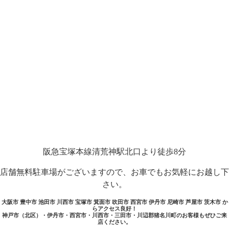
阪急宝塚本線清荒神駅北口より徒歩8分
店舗無料駐車場がございますので、お車でもお気軽にお越し下
さい。
大阪市 豊中市 池田市 川西市 宝塚市 箕面市 吹田市 西宮市 伊丹市 尼崎市 芦屋市 茨木市 か
らアクセス良好！
神戸市（北区）・伊丹市・西宮市・川西市・三田市・川辺郡猪名川町のお客様もぜひご来
店ください。