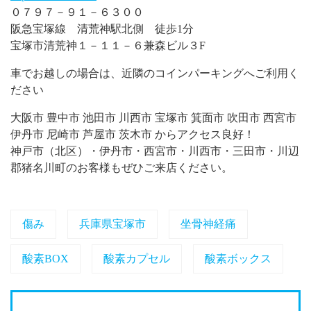
０７９７－９１－６３００
阪急宝塚線 清荒神駅北側 徒歩1分
宝塚市清荒神１－１１－６兼森ビル３F
車でお越しの場合は、近隣のコインパーキングへご利用く
ださい
大阪市 豊中市 池田市 川西市 宝塚市 箕面市 吹田市 西宮市
伊丹市 尼崎市 芦屋市 茨木市 からアクセス良好！
神戸市（北区）・伊丹市・西宮市・川西市・三田市・川辺
郡猪名川町のお客様もぜひご来店ください。
傷み
兵庫県宝塚市
坐骨神経痛
酸素BOX
酸素カプセル
酸素ボックス