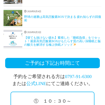
2026年8月4日
野球の連勝は高気圧酸素BOXで決まる 疲れ知らずの回復
術
2026年8月3日
【寝ても抜けない疲れ】蓄積した「睡眠負債」をリセッ
ト！最新高気圧酸素BOXがもたらす質の高い深睡眠と脳
の酸欠を解消する極上快眠メソッド
ご予約は下記お時間にて
予約をご希望される方は
0797-91-6300
または
公式LINE
にてご連絡ください。
① １０：３０～