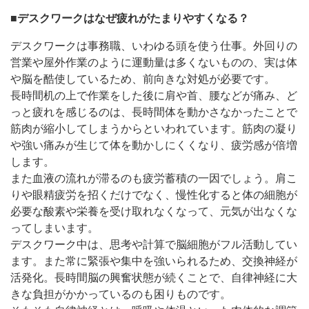
■
デスクワークはなぜ疲れがたまりやすくなる？
デスクワークは事務職、いわゆる頭を使う仕事。外回りの
営業や屋外作業のように運動量は多くないものの、実は体
や脳を酷使しているため、前向きな対処が必要です。
長時間机の上で作業をした後に肩や首、腰などが痛み、ど
っと疲れを感じるのは、長時間体を動かさなかったことで
筋肉が縮小してしまうからといわれています。筋肉の凝り
や強い痛みが生じて体を動かしにくくなり、疲労感が倍増
します。
また血液の流れが滞るのも疲労蓄積の一因でしょう。肩こ
りや眼精疲労を招くだけでなく、慢性化すると体の細胞が
必要な酸素や栄養を受け取れなくなって、元気が出なくな
ってしまいます。
デスクワーク中は、思考や計算で脳細胞がフル活動してい
ます。また常に緊張や集中を強いられるため、交換神経が
活発化。長時間脳の興奮状態が続くことで、自律神経に大
きな負担がかかっているのも困りものです。