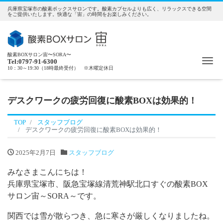
兵庫県宝塚市の酸素ボックスサロンです。酸素カプセルよりも広く、リラックスできる空間
をご提供いたします。快適な「宙」の時間をお楽しみください。
酸素BOXサロン宙〜SORA〜
Me
Tel:0797-91-6300
10：30～19:30（18時最終受付） ※木曜定休日
デスクワークの疲労回復に酸素BOXは効果的！
TOP
スタッフブログ
デスクワークの疲労回復に酸素BOXは効果的！
2025年2月7日
スタッフブログ
みなさまこんにちは！
兵庫県宝塚市、阪急宝塚線清荒神駅北口すぐの酸素BOX
サロン宙～SORA～です。
関西では雪が散らつき、急に寒さが厳しくなりましたね。