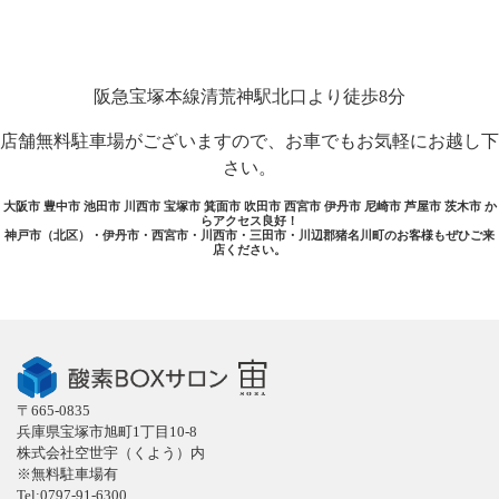
阪急宝塚本線清荒神駅北口より徒歩8分
店舗無料駐車場がございますので、お車でもお気軽にお越し下
さい。
大阪市 豊中市 池田市 川西市 宝塚市 箕面市 吹田市 西宮市 伊丹市 尼崎市 芦屋市 茨木市 か
らアクセス良好！
神戸市（北区）・伊丹市・西宮市・川西市・三田市・川辺郡猪名川町のお客様もぜひご来
店ください。
〒665-0835
兵庫県宝塚市旭町1丁目10-8
株式会社空世宇（くよう）内
※無料駐車場有
Tel:0797-91-6300