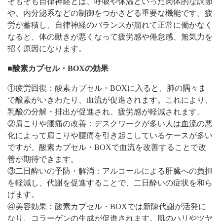
そもそも自律神経とは、呼吸や体温といった肉体的な調節
や、内分泌系などの制御をつかさどる重要な機能です。疲
労が蓄積し、自律神経のバランスが崩れて正常に働かなく
なると、体の動きが悪くなって疲労感や倦怠感、無気力を
招く原因になります。
■
酸素カプセル・BOXの効果
①疲労回復：酸素カプセル・BOXに入ると、肺の隅々ま
で酸素がいきわたり、血流が促進されます。これにより、
乳酸の分解・排出が促進され、疲労感が軽減されます。
②肩こりや腰痛の改善：デスクワークが多い人は血流の悪
化によって肩こりや腰痛を引き起こしているケースが多い
ですが、酸素カプセル・BOXで血流を改善することで改
善が期待できます。
③二日酔いの予防・解消：アルコールによる肝臓への負担
を軽減し、代謝を促進することで、二日酔いの症状を和ら
げます。
④美容効果：酸素カプセル・BOXでは新陳代謝が活発に
なり、コラーゲンの生成が促進されます。肌のハリやツヤ