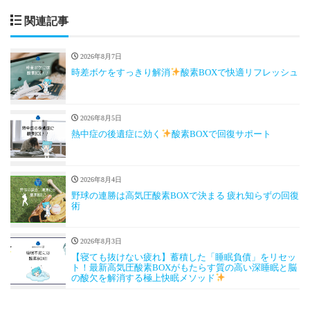
関連記事
2026年8月7日
時差ボケをすっきり解消
酸素BOXで快適リフレッシュ
2026年8月5日
熱中症の後遺症に効く
酸素BOXで回復サポート
2026年8月4日
野球の連勝は高気圧酸素BOXで決まる 疲れ知らずの回復
術
2026年8月3日
【寝ても抜けない疲れ】蓄積した「睡眠負債」をリセッ
ト！最新高気圧酸素BOXがもたらす質の高い深睡眠と脳
の酸欠を解消する極上快眠メソッド