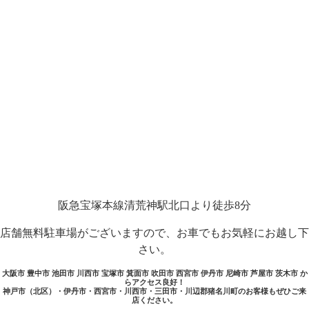
阪急宝塚本線清荒神駅北口より徒歩8分
店舗無料駐車場がございますので、お車でもお気軽にお越し下
さい。
大阪市 豊中市 池田市 川西市 宝塚市 箕面市 吹田市 西宮市 伊丹市 尼崎市 芦屋市 茨木市 か
らアクセス良好！
神戸市（北区）・伊丹市・西宮市・川西市・三田市・川辺郡猪名川町のお客様もぜひご来
店ください。