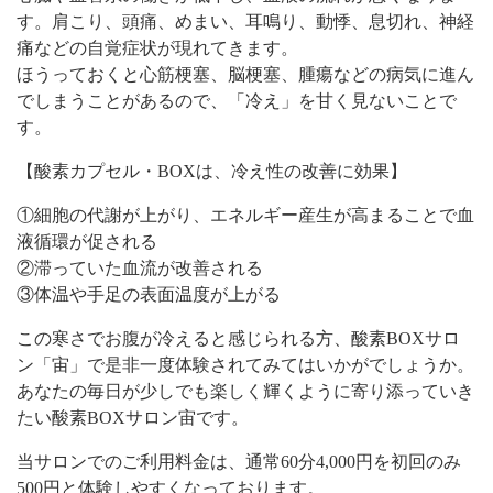
す。肩こり、頭痛、めまい、耳鳴り、動悸、息切れ、神経
痛などの自覚症状が現れてきます。
ほうっておくと心筋梗塞、脳梗塞、腫瘍などの病気に進ん
でしまうことがあるので、「冷え」を甘く見ないことで
す。
【酸素カプセル・BOXは、冷え性の改善に効果】
①細胞の代謝が上がり、エネルギー産生が高まることで血
液循環が促される
②滞っていた血流が改善される
③体温や手足の表面温度が上がる
この寒さでお腹が冷えると感じられる方、酸素BOXサロ
ン「宙」で是非一度体験されてみてはいかがでしょうか。
あなたの毎日が少しでも楽しく輝くように寄り添っていき
たい酸素BOXサロン宙です。
当サロンでのご利用料金は、通常60分4,000円を初回のみ
500円と体験しやすくなっております。