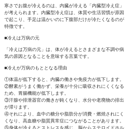
寒さでお腹が冷えるのは、内臓が冷える「内臓型冷え症」
が考えられます。内臓型冷え症は、体質や生活習慣が原因
で起こり、手足は温かいのに下腹部だけが冷たくなるのが
特徴です。
■冷えは万病の元
「冷えは万病の元」は、体が冷えるとさまざまな不調や病
気の原因となることを意味する言葉です。
■冷えが万病のもととなる理由
①体温が低下すると、内臓の働きや免疫力が低下します。
②酵素がうまく働かず、栄養が十分に吸収されにくくなる
ため、胃腸機能が低下します。
③汗腺や排泄器官の働きが鈍くなり、水分や老廃物の排出
が滞ります。
④それにより、血中の糖分や脂肪分が消費・燃焼されにく
くなり、高血糖や脂質異常症につながることがあります。
⑤身体が冷えるとストレスを感じ、脳からステロイドホル