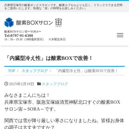
兵庫県宝塚市の酸素ボックスサロンです。酸素カプセルよりも広く、リラックスできる空間
をご提供いたします。快適な「宙」の時間をお楽しみください。
酸素BOXサロン宙〜SORA〜
Me
Tel:0797-91-6300
10：30～19:30（18時最終受付） ※木曜定休日
「内臓型冷え性」は酸素BOXで改善！
TOP
スタッフブログ
「内臓型冷え性」は酸素BOXで改善！
2025年2月19日
スタッフブログ
みなさまこんにちは！
兵庫県宝塚市、阪急宝塚線清荒神駅北口すぐの酸素BOX
サロン宙～SORA～です。
関西では雪が降り厳しい寒さになりましたね。皆様お身体
の調子は大丈夫ですか？