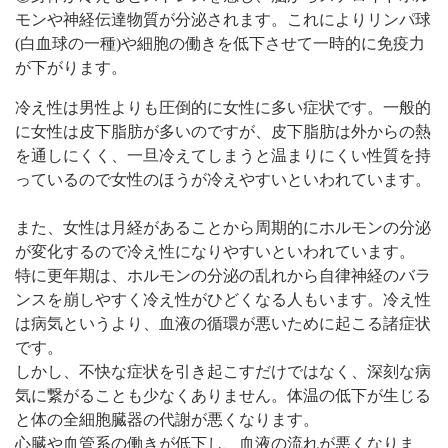
モンや神経伝達物質が分泌されます。これによりリンパ球
(白血球の一種)や細胞の働きを低下させて一時的に免疫力
が下がります。
冷え性は男性よりも圧倒的に女性に多い症状です。一般的
に女性は皮下脂肪が多いのですが、皮下脂肪は外からの熱
を通しにくく、一旦冷えてしまうと温まりにくい性質を持
っているので女性のほうが冷えやすいといわれています。
また、女性は月経があることから周期的にホルモンの分泌
が変化するので冷え性になりやすいといわれています。
特に更年期は、ホルモンの分泌の乱れから自律神経のバラ
ンスを崩しやすく冷え性がひどくなる人もいます。冷え性
は病気というより、血液の循環が悪いために起こる諸症状
です。
しかし、不快な症状を引き起こすだけではなく、深刻な病
気に繋がることも少なくありません。体温の低下が生じる
と体の全細胞臓器の代謝が悪くなります。
心臓や血管系の働きが低下し、血液の流れが悪くなりま