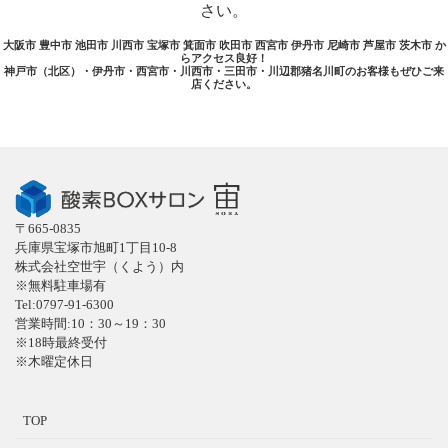
さい。
大阪市 豊中市 池田市 川西市 宝塚市 箕面市 吹田市 西宮市 伊丹市 尼崎市 芦屋市 茨木市 か
らアクセス良好！
神戸市（北区）・伊丹市・西宮市・川西市・三田市・川辺郡猪名川町のお客様もぜひご来
店ください。
〒665-0835
兵庫県宝塚市旭町1丁目10-8
株式会社空世宇（くよう）内
※無料駐車場有
Tel:0797-91-6300
営業時間:10：30～19：30
※18時最終受付
※木曜定休日
TOP