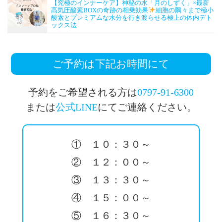
【究極のインナーケア】神秘の水「月のしずく」×最新
高気圧酸素BOXの奇跡の相乗効果
細胞の隅々まで極小
酸素とプレミアムな水分を行き渡らせる極上の体内デト
ックス法
ご予約は下記お時間にて
予約をご希望される方は
0797-91-6300
または
公式LINE
にてご連絡ください。
① １０：３０～
② １２：００～
③ １３：３０～
④ １５：００～
⑤ １６：３０～