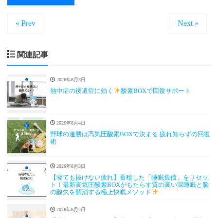
« Prev
Next »
関連記事
2026年8月5日
熱中症の後遺症に効く
酸素BOXで回復サポート
2026年8月4日
野球の連勝は高気圧酸素BOXで決まる 疲れ知らずの回復
術
2026年8月3日
【寝ても抜けない疲れ】蓄積した「睡眠負債」をリセッ
ト！最新高気圧酸素BOXがもたらす質の高い深睡眠と脳
の酸欠を解消する極上快眠メソッド
2026年8月2日