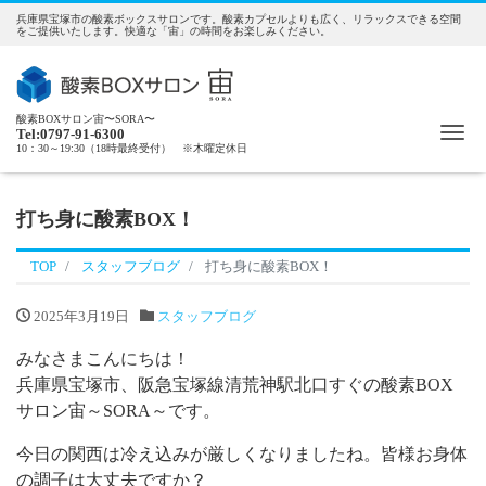
兵庫県宝塚市の酸素ボックスサロンです。酸素カプセルよりも広く、リラックスできる空間
をご提供いたします。快適な「宙」の時間をお楽しみください。
酸素BOXサロン宙〜SORA〜
Me
Tel:0797-91-6300
10：30～19:30（18時最終受付） ※木曜定休日
打ち身に酸素BOX！
TOP
スタッフブログ
打ち身に酸素BOX！
2025年3月19日
スタッフブログ
みなさまこんにちは！
兵庫県宝塚市、阪急宝塚線清荒神駅北口すぐの酸素BOX
サロン宙～SORA～です。
今日の関西は冷え込みが厳しくなりましたね。皆様お身体
の調子は大丈夫ですか？