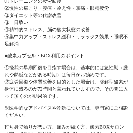
①トレーニングの疲労回復
②慢性の肩こり・腰痛・冷え性・頭痛・眼精疲労
③ダイエット等の代謝改善
③二日酔い
④精神的ストレス、脳の酸欠状態の改善
⑤集中力アップ・ストレス緩和・リラックス効果・睡眠不
足解消
■酸素カプセル・BOX利用のポイント
①怪我の早期回復を目指す場合は、基本的には急性期（腫
れや熱感などがある時期）は毎日がお勧めです。
②疲労回復や体質改善を目的とした場合は、溶解型酸素が
身体に残るのが72時間と言われていますので、その間に入
って頂くのが効果的です。
※医学的なアドバイスや診断については、専門家にご相談
ください。
打ち身で治りが悪い方、痛みが続く方、酸素BOXサロン