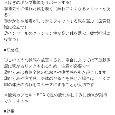
らはぎのポンプ機能をサポートする）
⑤通気性に優れた靴を履く（蒸れにくくなるメリットがあ
る）
⑥かかとや足裏がしっかりフィットする靴を選ぶ（疲労軽
減に役立つ）
⑦インソールのクッション性が高い靴を選ぶ（疲労軽減に
役立つ）
■注意点
①このような状態を放置すると、場合によっては下肢動脈
瘤に繋がるリスクもあるため、注意が必要です
②むくみは身体全体の気怠さや疲労感を引き起こします
③むくみや疲労感、身体のだるさを感じた場合は、とくに
脚の体液の流れをスムーズにすることが大切です
≪酸素カプセル・BOXで足の疲れやむくみに効果が期待
できます！≫
■効果