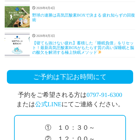
2026年8月4日
野球の連勝は高気圧酸素BOXで決まる 疲れ知らずの回復
術
2026年8月3日
【寝ても抜けない疲れ】蓄積した「睡眠負債」をリセッ
ト！最新高気圧酸素BOXがもたらす質の高い深睡眠と脳
の酸欠を解消する極上快眠メソッド
ご予約は下記お時間にて
予約をご希望される方は
0797-91-6300
または
公式LINE
にてご連絡ください。
① １０：３０～
② １２：００～