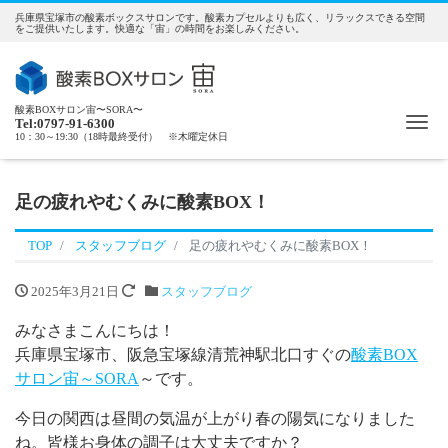
兵庫県宝塚市の酸素ボックスサロンです。酸素カプセルよりも広く、リラックスできる空間
をご提供いたします。快適な「宙」の時間をお楽しみください。
酸素BOXサロン宙〜SORA〜
Me
Tel:0797-91-6300
10：30～19:30（18時最終受付） ※木曜定休日
足の疲れやむくみに酸素BOX！
TOP
スタッフブログ
足の疲れやむくみに酸素BOX！
2025年3月21日
スタッフブログ
みなさまこんにちは！
兵庫県宝塚市、阪急宝塚線清荒神駅北口すぐの
酸素BOX
サロン宙～SORA
～です。
今日の関西は昼間の気温が上がり春の陽気になりました
ね。皆様お身体の調子は大丈夫ですか？