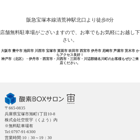
阪急宝塚本線清荒神駅北口より徒歩8分
店舗無料駐車場がございますので、お車でもお気軽にお越し下
さい。
大阪市 豊中市 池田市 川西市 宝塚市 箕面市 吹田市 西宮市 伊丹市 尼崎市 芦屋市 茨木市 か
らアクセス良好！
神戸市（北区）・伊丹市・西宮市・川西市・三田市・川辺郡猪名川町のお客様もぜひご来
店ください。
〒665-0835
兵庫県宝塚市旭町1丁目10-8
株式会社空世宇（くよう）内
※無料駐車場有
Tel:0797-91-6300
営業時間:10：30～19：30