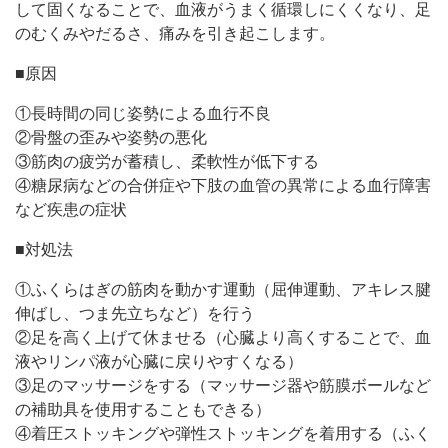
して固くなることで、血液がうまく循環しにくくなり、足
のむくみやだるさ、痛みを引き起こします。
■原因
①長時間の同じ姿勢による血行不良
②骨盤の歪みや姿勢の悪化
③筋肉の疲労が蓄積し、柔軟性が低下する
④糖尿病などの合併症や下肢の血管の異常による血行障害
など疾患の症状
■対処法
①ふくらはぎの筋肉を動かす運動（屈伸運動、アキレス腱
伸ばし、つま先立ちなど）を行う
②足を高く上げて休ませる（心臓より高くすることで、血
液やリンパ液が心臓に戻りやすくなる）
③足のマッサージをする（マッサージ器や筋膜ボールなど
の補助具を使用することもできる）
④着圧ストッキングや弾性ストッキングを着用する（ふく