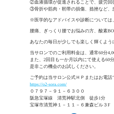
②血液循環が促進されることで、疲労回
③骨折や筋肉・靭帯の損傷、捻挫など、
※医学的なアドバイスや診断については
腰痛、ぎっくり腰でお悩みの方、酸素B
あなたの毎日が少しでも楽しく輝くよう
当サロンでのご利用料金は、通常60分4,
また、2回目も一か月以内にて使える60分
是非この機会のお試しください。
ご予約は当サロン公式ＨＰまたはお電話
https://o2-sora.com/
０７９７－９１－６３００
阪急宝塚線 清荒神駅北側 徒歩1分
宝塚市清荒神１－１１－６兼森ビル３F