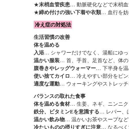
★
末梢血管疾患
… 動脈硬化などで末梢
★
締め付けの強い下着や衣類
… 血行を
冷え症の対処法
生活習慣の改善
体を温める
入浴
… シャワーだけでなく、湯船にゆ
温かい服装
… 首、手首、足首など、体
腹巻きやレッグウォーマー
… 下半身を
使い捨てカイロ
… 冷えやすい部分をピ
適度な運動
… ウォーキングやストレッ
バランスの取れた食事
体を温める食材
… 生姜、ネギ、ニンニ
鉄分、ビタミンEを意識する
… レバー
温かい飲み物
… 温かいお茶やスープな
冷たいものの摂りすぎに注意
… なるべ