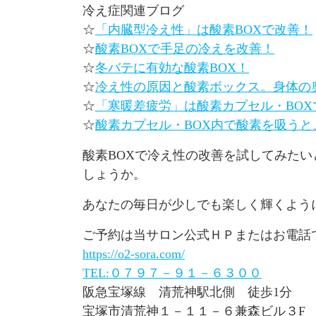
冷え症関連ブログ
☆
「内臓型冷え性」は酸素BOXで改善！
☆
酸素BOXで手足の冷えを改善！
☆
冬バテに有効な酸素BOX！
☆
冷え性の原因と酸素ボックス。身体の
☆
「寒暖差疲労」は酸素カプセル・BOX
☆
酸素カプセル・BOX内で酸素を吸う
酸素BOXで冷え性の改善を試してみたい
しょうか。
あなたの毎日が少しでも楽しく輝くよう
ご予約は当サロン公式ＨＰまたはお電話
https://o2-sora.com/
TEL:０７９７－９１－６３００
阪急宝塚線 清荒神駅北側 徒歩1分
宝塚市清荒神１－１１－６兼森ビル３F