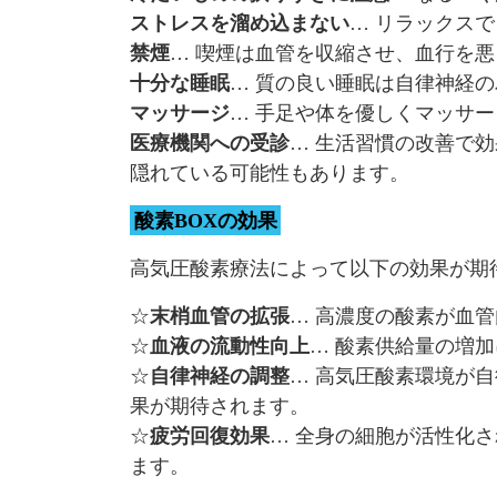
ストレスを溜め込まない
… リラックス
禁煙
… 喫煙は血管を収縮させ、血行を
十分な睡眠
… 質の良い睡眠は自律神経
マッサージ
… 手足や体を優しくマッサ
医療機関への受診
… 生活習慣の改善で
隠れている可能性もあります。
酸素BOXの効果
高気圧酸素療法によって以下の効果が期
☆
末梢血管の拡張
… 高濃度の酸素が血
☆
血液の流動性向上
… 酸素供給量の増
☆
自律神経の調整
… 高気圧酸素環境が
果が期待されます。
☆
疲労回復効果
… 全身の細胞が活性化
ます。