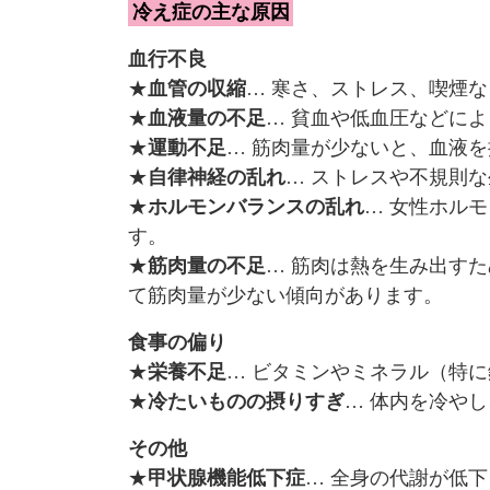
冷え症の主な原因
血行不良
★
血管の収縮
… 寒さ、ストレス、喫煙
★
血液量の不足
… 貧血や低血圧などに
★
運動不足
… 筋肉量が少ないと、血液
★
自律神経の乱れ
… ストレスや不規則
★
ホルモンバランスの乱れ
… 女性ホル
す。
★
筋肉量の不足
… 筋肉は熱を生み出す
て筋肉量が少ない傾向があります。
食事の偏り
★
栄養不足
… ビタミンやミネラル（特
★
冷たいものの摂りすぎ
… 体内を冷や
その他
★
甲状腺機能低下症
… 全身の代謝が低