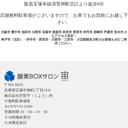
阪急宝塚本線清荒神駅北口より徒歩8分
店舗無料駐車場がございますので、お車でもお気軽にお越し下
さい。
大阪市 豊中市 池田市 川西市 宝塚市 箕面市 吹田市 西宮市 伊丹市 尼崎市 芦屋市 茨木市 か
らアクセス良好！
神戸市（北区）・伊丹市・西宮市・川西市・三田市・川辺郡猪名川町のお客様もぜひご来
店ください。
〒665-0835
兵庫県宝塚市旭町1丁目10-8
株式会社空世宇（くよう）内
※無料駐車場有
Tel:0797-91-6300
営業時間:10：30～19：30
※18時最終受付
※木曜定休日