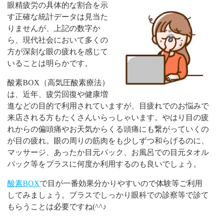
眼精疲労の具体的な割合を示
す正確な統計データは見当た
りませんが、上記の数字か
ら、現代社会において多くの
方が深刻な眼の疲れを感じて
いることは明らかです。
酸素BOX（高気圧酸素療法）
は、近年、疲労回復や健康増
進などの目的で利用されていますが、目疲れでのお悩みで
来店される方もたくさんいらっしゃいます。やはり目の疲
れからの偏頭痛やお天気からくる頭痛にも繋がっていくの
が目の疲れ。眼の周りの筋肉をも少しずつ和らげるのに、
マッサージ、あったか目元パック、お風呂での目元タオル
パック等をプラスに何度か利用するのも良いでしょう。
酸素BOX
で目が一番効果分かりやすいので体験等ご利用
してみましょう。プラスでしっかり眼科での診察等で診て
もらうことは必要ですね(^^♪