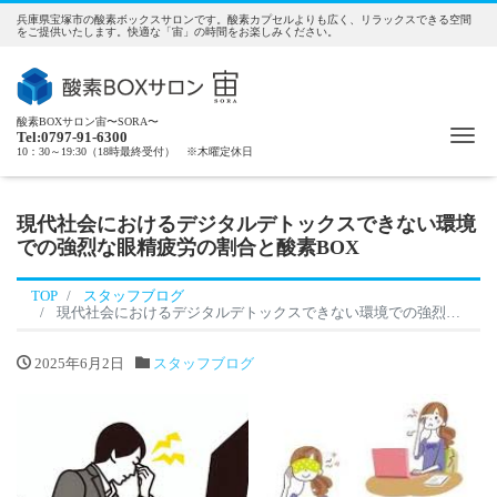
兵庫県宝塚市の酸素ボックスサロンです。酸素カプセルよりも広く、リラックスできる空間
をご提供いたします。快適な「宙」の時間をお楽しみください。
酸素BOXサロン宙〜SORA〜
Me
Tel:0797-91-6300
10：30～19:30（18時最終受付） ※木曜定休日
現代社会におけるデジタルデトックスできない環境
での強烈な眼精疲労の割合と酸素BOX
TOP
スタッフブログ
現代社会におけるデジタルデトックスできない環境での強烈な眼精疲労の割合と酸素BOX
2025年6月2日
スタッフブログ