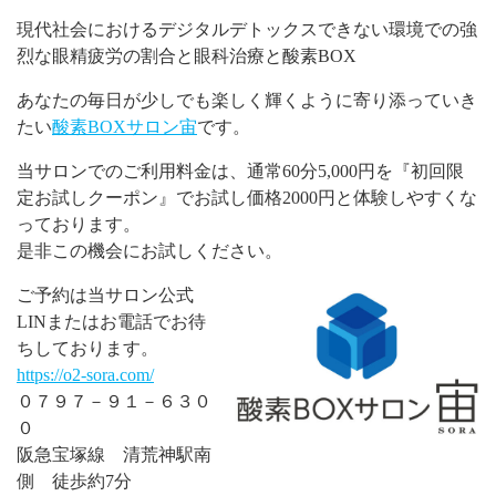
現代社会におけるデジタルデトックスできない環境での強
烈な眼精疲労の割合と眼科治療と酸素BOX
あなたの毎日が少しでも楽しく輝くように寄り添っていき
たい
酸素BOXサロン宙
です。
当サロンでのご利用料金は、通常60分5,000円を『初回限
定お試しクーポン』でお試し価格2000円と体験しやすくな
っております。
是非この機会にお試しください。
ご予約は当サロン公式
LINまたはお電話でお待
ちしております。
https://o2-sora.com/
０７９７－９１－６３０
０
阪急宝塚線 清荒神駅南
側 徒歩約7分