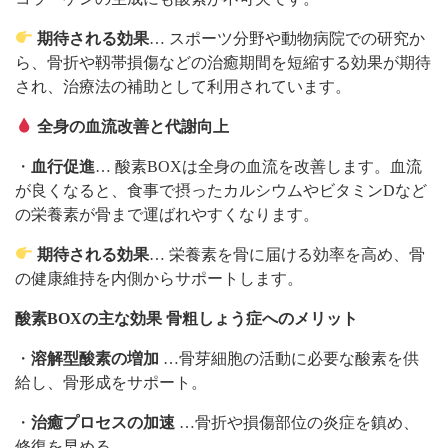
期待される効果
… スポーツ分野や動物病院での研究か
ら、骨折や靱帯損傷などの治癒期間を短縮する効果が期待
され、治療法の補助として利用されています。
全身の血流改善と代謝向上
・
血行促進
… 酸素BOXは全身の血流を改善します。血流
が良くなると、食事で摂ったカルシウムやビタミンDなど
の栄養素が骨まで運ばれやすくなります。
期待される効果
… 栄養素を骨に届ける効率を高め、骨
の健康維持を内側からサポートします。
酸素BOXの主な効果 骨粗しょう症へのメリット
・
溶解型酸素の増加
…骨芽細胞の活動に必要な酸素を供
給し、骨形成をサポート。
・
治癒プロセスの加速
…骨折や損傷部位の炎症を鎮め、
修復を早める。