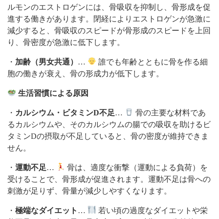
ルモンのエストロゲンには、骨吸収を抑制し、骨形成を促
進する働きがあります。閉経によりエストロゲンが急激に
減少すると、骨吸収のスピードが骨形成のスピードを上回
り、骨密度が急激に低下します。
・
加齢（男女共通）
…
誰でも年齢とともに骨を作る細
胞の働きが衰え、骨の形成力が低下します。
生活習慣による原因
・
カルシウム・ビタミンD不足
…
骨の主要な材料であ
るカルシウムや、そのカルシウムの腸での吸収を助けるビ
タミンDの摂取が不足していると、骨の密度が維持できま
せん。
・
運動不足
…
骨は、適度な衝撃（運動による負荷）を
受けることで、骨形成が促進されます。運動不足は骨への
刺激が足りず、骨量が減少しやすくなります。
・
極端なダイエット
…
若い頃の過度なダイエットや栄