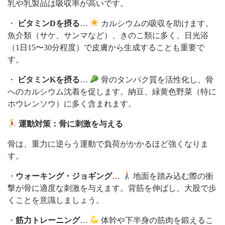
乳や乳製品は吸収率が高いです。
・
ビタミンDを摂る
…
カルシウムの吸収を助けます。
魚介類（サケ、サンマなど）、きのこ類に多く、日光浴
（1日15〜30分程度）で皮膚から生成することも重要で
す。
・
ビタミンKを摂る
…
骨のタンパク質を活性化し、骨
へのカルシウム沈着を促します。納豆、緑黄色野菜（特に
ホウレンソウ）に多く含まれます。
運動対策：骨に刺激を与える
骨は、重力に逆らう運動で負荷がかかるほど強くなりま
す。
・
ウォーキング・ジョギング
…
地面を踏み込む際の衝
撃が骨に適度な刺激を与えます。背筋を伸ばし、大股で歩
くことを意識しましょう。
・
筋力トレーニング
…
体幹や下半身の筋肉を鍛えるこ