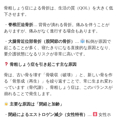
骨粗しょう症による骨折は、生活の質（QOL）を大きく低
下させます。
・
脊椎圧迫骨折
… 背骨が潰れる骨折。痛みを伴うことが
ありますが、痛みがなく進行する場合もあります。
・
大腿骨近位部骨折（股関節の骨折）
…
転倒が原因で
起こることが多く、寝たきりになる直接的な原因となり、
要介護状態になるリスクが非常に高いです。
骨粗しょう症を引き起こす主な原因
骨は、古い骨を壊す「骨吸収（破壊）」と、新しい骨を作
る「骨形成（再生）」を繰り返すことで、常に生まれ変わ
っています（骨代謝）。骨粗しょう症は、このバランスが
崩れることで発生します。
主要な原因は「閉経と加齢」
・
閉経によるエストロゲン減少（女性特有）
…
女性ホ