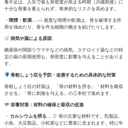
養不足は、人生で最も骨密度が高まる時期（20歳前後）に
十分な骨量を蓄えられず、将来的なリスクを高めます。
・
喫煙・飲酒
…
過度な喫煙や飲酒は、骨を破壊する作
用を強めたり、骨を作る細胞の働きを妨げたりします。
病気や薬による原因
糖尿病や関節リウマチなどの病気、ステロイド薬などの特
定の薬の長期使用も、骨密度に影響を与えることがありま
す。
骨粗しょう症を予防・改善するための具体的な対策
骨粗しょう症の対策は、「骨の材料を摂る」「材料を吸収
させる」「骨に刺激を与える」の三本柱で進めます。
栄養対策：材料の確保と吸収の促進
・
カルシウムを摂る
…
骨の主要な材料です。乳製品、
小魚、大豆製品、小松菜などに豊富に含まれます。特に牛