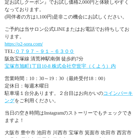
定お試しクーポン』でお試し価格2,000円と体験しやすく
なっております。
(同伴者の方は1,100円)是非この機会にお試しください。
ご予約は当サロン公式LINEまたはお電話でお待ちしてお
ります。
https://o2-sora.com/
TEL:
０７９７－９１－６３００
阪急宝塚線 清荒神駅南側 徒歩約7分
宝塚市旭町1丁目10-8 株式会社空世宇（くよう）内
営業時間：10：30～19：30（最終受付18：00）
定休日：毎週木曜日
駐車場１台分あります。２台目はお向かいの
コインパーキ
ング
をご利用ください。
当日の空き時間はInstagramのストーリーでもチェックでき
ますよ！
大阪市 豊中市 池田市 川西市 宝塚市 箕面市 吹田市 西宮市