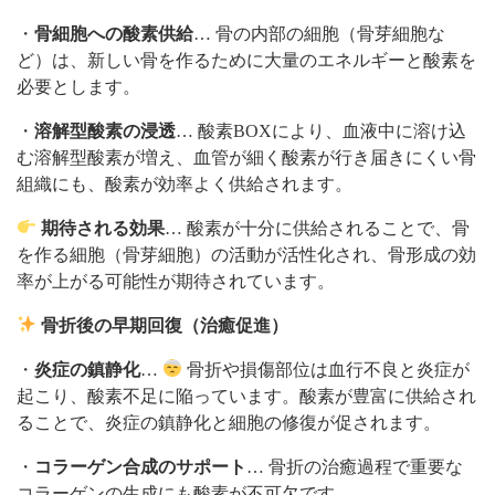
・
骨細胞への酸素供給
… 骨の内部の細胞（骨芽細胞な
ど）は、新しい骨を作るために大量のエネルギーと酸素を
必要とします。
・
溶解型酸素の浸透
… 酸素BOXにより、血液中に溶け込
む溶解型酸素が増え、血管が細く酸素が行き届きにくい骨
組織にも、酸素が効率よく供給されます。
期待される効果
… 酸素が十分に供給されることで、骨
を作る細胞（骨芽細胞）の活動が活性化され、骨形成の効
率が上がる可能性が期待されています。
骨折後の早期回復（治癒促進）
・
炎症の鎮静化
…
骨折や損傷部位は血行不良と炎症が
起こり、酸素不足に陥っています。酸素が豊富に供給され
ることで、炎症の鎮静化と細胞の修復が促されます。
・
コラーゲン合成のサポート
… 骨折の治癒過程で重要な
コラーゲンの生成にも酸素が不可欠です。