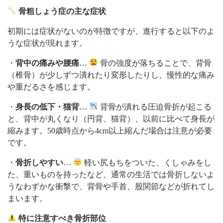
骨粗しょう症の主な症状
初期には症状がないのが特徴ですが、進行すると以下のよ
うな症状が現れます。
・
背中の痛みや腰痛
…
骨の強度が落ちることで、背骨
（椎骨）が少しずつ潰れたり変形したりし、慢性的な痛み
や重だるさを感じます。
・
身長の低下・猫背
…
背骨が潰れる圧迫骨折が起こる
と、背中が丸くなり（円背、猫背）、以前に比べて身長が
縮みます。50歳時点から4cm以上縮んだ場合は注意が必要
です。
・
骨折しやすい
…
軽い尻もちをついた、くしゃみをし
た、重いものを持ったなど、通常の生活では骨折しないよ
うなわずかな衝撃で、背骨や手首、股関節などが折れてし
まいます。
特に注意すべき骨折部位