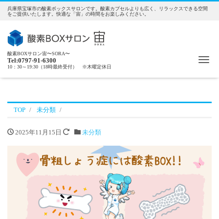
兵庫県宝塚市の酸素ボックスサロンです。酸素カプセルよりも広く、リラックスできる空間
をご提供いたします。快適な「宙」の時間をお楽しみください。
酸素BOXサロン宙〜SORA〜
Me
Tel:0797-91-6300
10：30～19:30（18時最終受付） ※木曜定休日
TOP
未分類
2025年11月15日
未分類