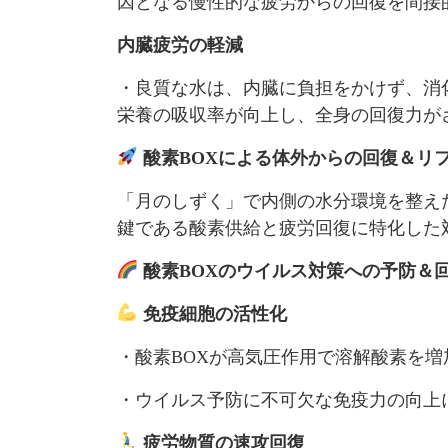
因となる慢性的な疲労からの回復を間接
内臓疲労の軽減
・良質な水は、内臓に負担をかけず、消
栄養の吸収率が向上し、全身の回復力が
酸素BOXによる体外からの回復＆リ
「月のしずく」で内側の水分環境を整え
鍵である酸素供給と疲労回復に特化した
酸素BOXのウイルス対策への予防＆
免疫細胞の活性化
・酸素BOXが高気圧作用で溶解酸素を
・ウイルス予防に不可欠な免疫力の向上
疲労物質の速攻回復