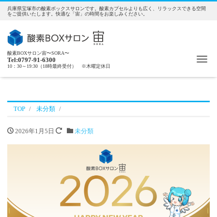
兵庫県宝塚市の酸素ボックスサロンです。酸素カプセルよりも広く、リラックスできる空間
をご提供いたします。快適な「宙」の時間をお楽しみください。
酸素BOXサロン宙〜SORA〜
Me
Tel:0797-91-6300
10：30～19:30（18時最終受付） ※木曜定休日
TOP
未分類
2026年1月5日
未分類