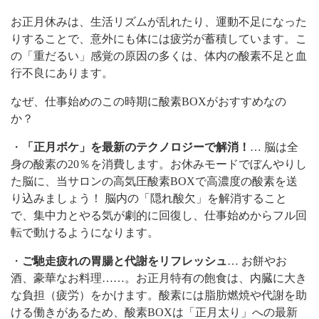
お正月休みは、生活リズムが乱れたり、運動不足になった
りすることで、意外にも体には疲労が蓄積しています。こ
の「重だるい」感覚の原因の多くは、体内の酸素不足と血
行不良にあります。
なぜ、仕事始めのこの時期に酸素BOXがおすすめなの
か？
・
「正月ボケ」を最新のテクノロジーで解消！
… 脳は全
身の酸素の20％を消費します。お休みモードでぼんやりし
た脳に、当サロンの高気圧酸素BOXで高濃度の酸素を送
り込みましょう！ 脳内の「隠れ酸欠」を解消すること
で、集中力とやる気が劇的に回復し、仕事始めからフル回
転で動けるようになります。
・
ご馳走疲れの胃腸と代謝をリフレッシュ
… お餅やお
酒、豪華なお料理……。お正月特有の飽食は、内臓に大き
な負担（疲労）をかけます。酸素には脂肪燃焼や代謝を助
ける働きがあるため、酸素BOXは「正月太り」への最新