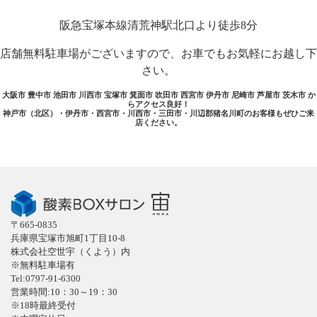
阪急宝塚本線清荒神駅北口より徒歩8分
店舗無料駐車場がございますので、お車でもお気軽にお越し下
さい。
大阪市 豊中市 池田市 川西市 宝塚市 箕面市 吹田市 西宮市 伊丹市 尼崎市 芦屋市 茨木市 か
らアクセス良好！
神戸市（北区）・伊丹市・西宮市・川西市・三田市・川辺郡猪名川町のお客様もぜひご来
店ください。
〒665-0835
兵庫県宝塚市旭町1丁目10-8
株式会社空世宇（くよう）内
※無料駐車場有
Tel:0797-91-6300
営業時間:10：30～19：30
※18時最終受付