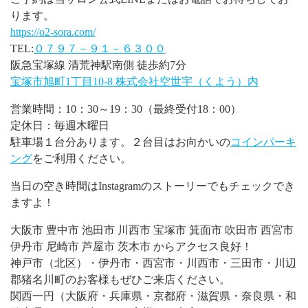
ります。
https://o2-sora.com/
TEL:
０７９７－９１－６３００
阪急宝塚線 清荒神駅南側 徒歩約7分
宝塚市旭町1丁目10-8 株式会社空世宇（くよう）内
営業時間：10：30～19：30（最終受付18：00）
定休日：毎週木曜日
駐車場１台分あります。２台目はお向かいの
コインパーキ
ング
をご利用ください。
当日の空き時間はInstagramのストーリーでもチェックでき
ますよ！
大阪市 豊中市 池田市 川西市 宝塚市 箕面市 吹田市 西宮市
伊丹市 尼崎市 芦屋市 茨木市 からアクセス良好！
神戸市（北区）・伊丹市・西宮市・川西市・三田市・川辺
郡猪名川町のお客様もぜひご来店ください。
関西一円（大阪府・兵庫県・京都府・滋賀県・奈良県・和