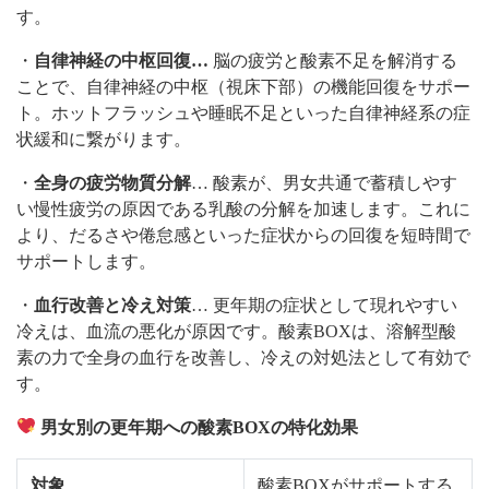
す。
・
自律神経の中枢回復…
脳の疲労と酸素不足を解消する
ことで、自律神経の中枢（視床下部）の機能回復をサポー
ト。ホットフラッシュや睡眠不足といった自律神経系の症
状緩和に繋がります。
・
全身の疲労物質分解
… 酸素が、男女共通で蓄積しやす
い慢性疲労の原因である乳酸の分解を加速します。これに
より、だるさや倦怠感といった症状からの回復を短時間で
サポートします。
・
血行改善と冷え対策
… 更年期の症状として現れやすい
冷えは、血流の悪化が原因です。酸素BOXは、溶解型酸
素の力で全身の血行を改善し、冷えの対処法として有効で
す。
男女別の更年期への酸素BOXの特化効果
対象
酸素BOXがサポートする