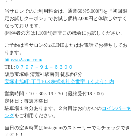
当サロンでのご利用料金は、通常60分5,000円を『初回限
定お試しクーポン』でお試し価格2,000円と体験しやすく
なっております。
(同伴者の方は1,100円)是非この機会にお試しください。
ご予約は当サロン公式LINEまたはお電話でお待ちしてお
ります。
https://o2-sora.com/
TEL:
０７９７－９１－６３００
阪急宝塚線 清荒神駅南側 徒歩約7分
宝塚市旭町1丁目10-8 株式会社空世宇（くよう）内
営業時間：10：30～19：30（最終受付18：00）
定休日：毎週木曜日
駐車場１台分あります。２台目はお向かいの
コインパーキ
ング
をご利用ください。
当日の空き時間はInstagramのストーリーでもチェックでき
ますよ！