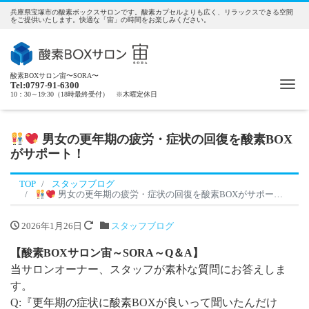
兵庫県宝塚市の酸素ボックスサロンです。酸素カプセルよりも広く、リラックスできる空間
をご提供いたします。快適な「宙」の時間をお楽しみください。
酸素BOXサロン宙〜SORA〜
Me
Tel:0797-91-6300
10：30～19:30（18時最終受付） ※木曜定休日
男女の更年期の疲労・症状の回復を酸素BOX
がサポート！
TOP
スタッフブログ
男女の更年期の疲労・症状の回復を酸素BOXがサポート！
2026年1月26日
スタッフブログ
【酸素BOXサロン宙～SORA～Q＆A】
当サロンオーナー、スタッフが素朴な質問にお答えしま
す。
Q:『更年期の症状に酸素BOXが良いって聞いたんだけ