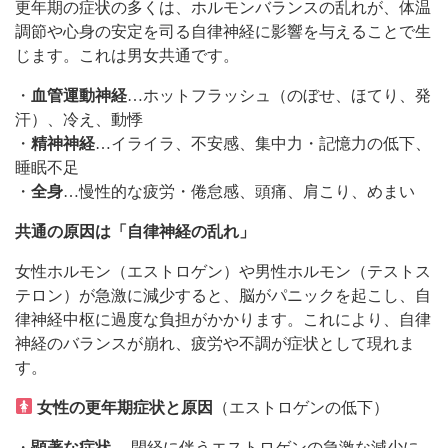
更年期の症状の多くは、ホルモンバランスの乱れが、体温
調節や心身の安定を司る自律神経に影響を与えることで生
じます。これは男女共通です。
・
血管運動神経
…ホットフラッシュ（のぼせ、ほてり、発
汗）、冷え、動悸
・
精神神経
…イライラ、不安感、集中力・記憶力の低下、
睡眠不足
・
全身
…慢性的な疲労・倦怠感、頭痛、肩こり、めまい
共通の原因は「自律神経の乱れ」
女性ホルモン（エストロゲン）や男性ホルモン（テストス
テロン）が急激に減少すると、脳がパニックを起こし、自
律神経中枢に過度な負担がかかります。これにより、自律
神経のバランスが崩れ、疲労や不調が症状として現れま
す。
女性の更年期症状と原因
（エストロゲンの低下）
・
顕著な症状…
閉経に伴うエストロゲンの急激な減少に