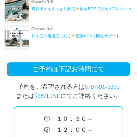
2026年8月7日
時差ボケをすっきり解消
酸素BOXで快適リフレッシュ
2026年8月5日
熱中症の後遺症に効く
酸素BOXで回復サポート
ご予約は下記お時間にて
予約をご希望される方は
0797-91-6300
または
公式LINE
にてご連絡ください。
① １０：３０～
② １２：００～