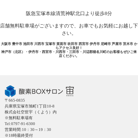
阪急宝塚本線清荒神駅北口より徒歩8分
店舗無料駐車場がございますので、お車でもお気軽にお越し下
さい。
大阪市 豊中市 池田市 川西市 宝塚市 箕面市 吹田市 西宮市 伊丹市 尼崎市 芦屋市 茨木市 か
らアクセス良好！
神戸市（北区）・伊丹市・西宮市・川西市・三田市・川辺郡猪名川町のお客様もぜひご来
店ください。
〒665-0835
兵庫県宝塚市旭町1丁目10-8
株式会社空世宇（くよう）内
※無料駐車場有
Tel:0797-91-6300
営業時間:10：30～19：30
※18時最終受付