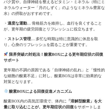
パク質や、自律神経を整えるビタミン・ミネラル（特にミ
ネラルウォーター「月のしずく」のようなミネラル豊富な
水）の摂取がおすすめです。
・
適度な運動
… 骨格筋力を維持し、血行を良くすること
が、更年期の疲労回復とリフレッシュに役立ちます。
・
ストレス管理
… 多忙な時期は特に意識的に休息を取
り、心身のリフレッシュを図ることが重要です。
限界突破の対処法！酸素BOXによる更年期症状の回復
サポート
更年期の不調の原因である「自律神経の乱れ」と「慢性的
な細胞の酸素不足」に対し、酸素BOXは非常に効果的な
対策となります。
酸素BOXによる回復促進メカニズム
酸素BOX内の高気圧環境で、体内に
「溶解型酸素」を大
量に取り込むことが、更年期症状の回復
をサポートしま