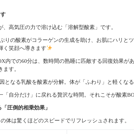
ます
が、高気圧の力で溶け込む「溶解型酸素」です。
っぷりの酸素がコラーゲンの生成を助け、お肌にハリと
輝く笑顔へ導きます
BOX内での60分は、数時間の熟睡に匹敵する回復効果
きます。
原因となる乳酸を酸素が分解。体が「ふわり」と軽くな
一「自分だけ」に戻れる贅沢な時間。それこそが酸素B
なる「圧倒的相乗効果」
まの体は驚くほどのスピードでリフレッシュされます。