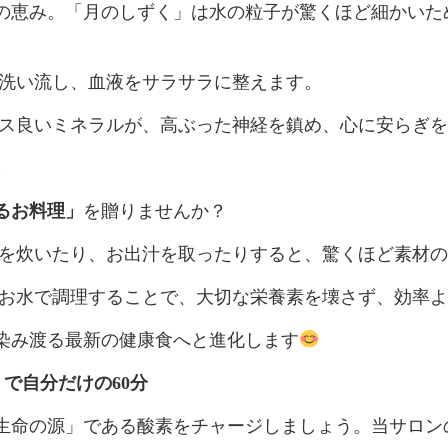
の恵み。「月のしずく」は水の粒子が驚くほど細かいた
を洗い流し、血液をサラサラに整えます。
ンス良いミネラルが、高ぶった神経を鎮め、心に安らぎ
を
るお料理」
を贈りませんか？
菜を炊いたり、お出汁を取ったりすると、驚くほど素材
いお水で調理することで、大切な栄養素を壊さず、効率
染み渡る最新の健康食へと進化します
で自分だけの60分
生命の源」である酸素をチャージしましょう。当サロン