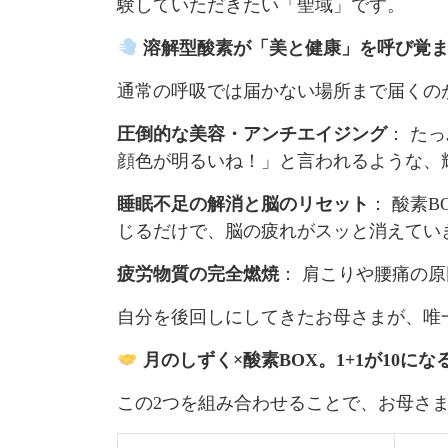
験していただきたい「聖域」です。
溶解型酸素が「美と健康」を呼び覚
通常の呼吸では届かない場所まで届くの
圧倒的な美容・アンチエイジング
： た
顔色が明るいね！」と言われるような、
睡眠不足の解消と脳のリセット
： 酸素
じるだけで、脳の疲れがスッと消えてい
疲労物質の完全燃焼
： 肩こりや腰痛の
自分を後回しにしてきたお母さまが、唯
月のしずく×酸素BOX。1+1が10に
この2つを組み合わせることで、お母さ