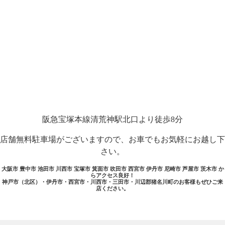
阪急宝塚本線清荒神駅北口より徒歩8分
店舗無料駐車場がございますので、お車でもお気軽にお越し下
さい。
大阪市 豊中市 池田市 川西市 宝塚市 箕面市 吹田市 西宮市 伊丹市 尼崎市 芦屋市 茨木市 か
らアクセス良好！
神戸市（北区）・伊丹市・西宮市・川西市・三田市・川辺郡猪名川町のお客様もぜひご来
店ください。