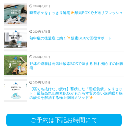
2026年8月7日
時差ボケをすっきり解消
酸素BOXで快適リフレッシュ
2026年8月5日
熱中症の後遺症に効く
酸素BOXで回復サポート
2026年8月4日
野球の連勝は高気圧酸素BOXで決まる 疲れ知らずの回復
術
2026年8月3日
【寝ても抜けない疲れ】蓄積した「睡眠負債」をリセッ
ト！最新高気圧酸素BOXがもたらす質の高い深睡眠と脳
の酸欠を解消する極上快眠メソッド
ご予約は下記お時間にて