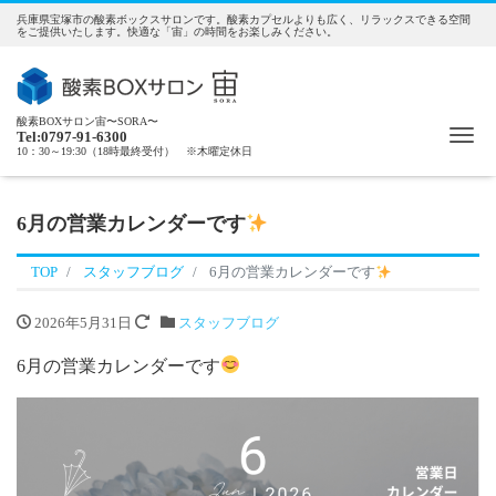
兵庫県宝塚市の酸素ボックスサロンです。酸素カプセルよりも広く、リラックスできる空間
をご提供いたします。快適な「宙」の時間をお楽しみください。
酸素BOXサロン宙〜SORA〜
Me
Tel:0797-91-6300
10：30～19:30（18時最終受付） ※木曜定休日
6月の営業カレンダーです
TOP
スタッフブログ
6月の営業カレンダーです
2026年5月31日
スタッフブログ
6月の営業カレンダーです