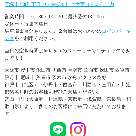
宝塚市旭町1丁目10-8 株式会社空世宇（くよう）内
営業時間：10：30～19：30（最終受付18：00）
定休日：毎週木曜日
駐車場１台分あります。２台目はお向かいの
コインパーキ
ング
をご利用ください。
当日の空き時間はInstagramのストーリーでもチェックでき
ますよ！
大阪市 豊中市 池田市 川西市 宝塚市 箕面市 吹田市 西宮市
伊丹市 尼崎市 芦屋市 茨木市 からアクセス良好！
神戸市（北区）・伊丹市・西宮市・川西市・三田市・川辺
郡猪名川町のお客様もぜひご来店ください。
関西一円（大阪府・兵庫県・京都府・滋賀県・奈良県・和
歌山県）より、多くのお客様にご来店いただいておりま
す。