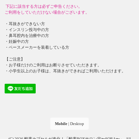
下記に該当する方は必ずご申告ください。
ご利用をしていただけない場合がございます。
・耳抜きができない方
・インスリン投与中の方
・鼻耳腔内を治療中の方
・妊娠中の方
・ペースメーカーを装着している方
【ご注意】
・お子様だけのご利用はお断りさせていただきます。
・小学生以上のお子様は、耳抜きができればご利用いただけます。
Mobile
|
Desktop
(C) 2026
酸素カプセルが進化！「酸素BOXサロン宙〜SORA〜」
. All