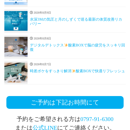
2026年8月9日
水深3Mの気圧と月のしずくで巡る最新の体質改善リカ
バリー
2026年8月8日
デジタルデトックス
酸素BOXで脳の疲労をスッキリ回
復
2026年8月7日
時差ボケをすっきり解消
酸素BOXで快適リフレッシュ
ご予約は下記お時間にて
予約をご希望される方は
0797-91-6300
または
公式LINE
にてご連絡ください。