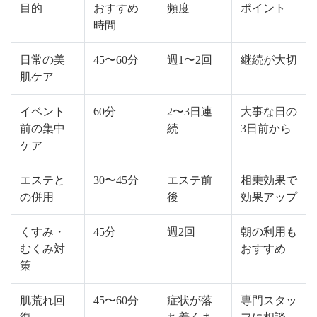
目的
おすすめ
頻度
ポイント
時間
日常の美
45〜60分
週1〜2回
継続が大切
肌ケア
イベント
60分
2〜3日連
大事な日の
前の集中
続
3日前から
ケア
エステと
30〜45分
エステ前
相乗効果で
の併用
後
効果アップ
くすみ・
45分
週2回
朝の利用も
むくみ対
おすすめ
策
肌荒れ回
45〜60分
症状が落
専門スタッ