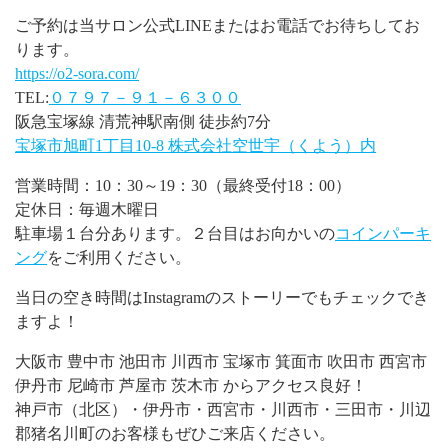
ご予約は当サロン公式LINEまたはお電話でお待ちしてお
ります。
https://o2-sora.com/
TEL:
０７９７－９１－６３００
阪急宝塚線 清荒神駅南側 徒歩約7分
宝塚市旭町1丁目10-8 株式会社空世宇（くよう）内
営業時間：10：30～19：30（最終受付18：00）
定休日：毎週木曜日
駐車場１台分あります。２台目はお向かいの
コインパーキ
ング
をご利用ください。
当日の空き時間はInstagramのストーリーでもチェックでき
ますよ！
大阪市 豊中市 池田市 川西市 宝塚市 箕面市 吹田市 西宮市
伊丹市 尼崎市 芦屋市 茨木市 からアクセス良好！
神戸市（北区）・伊丹市・西宮市・川西市・三田市・川辺
郡猪名川町のお客様もぜひご来店ください。