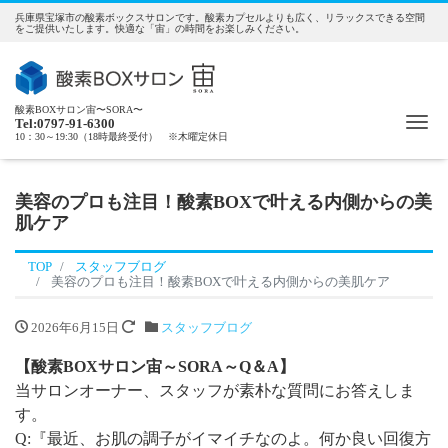
兵庫県宝塚市の酸素ボックスサロンです。酸素カプセルよりも広く、リラックスできる空間
をご提供いたします。快適な「宙」の時間をお楽しみください。
酸素BOXサロン宙〜SORA〜
Me
Tel:0797-91-6300
10：30～19:30（18時最終受付） ※木曜定休日
美容のプロも注目！酸素BOXで叶える内側からの美
肌ケア
TOP
スタッフブログ
美容のプロも注目！酸素BOXで叶える内側からの美肌ケア
2026年6月15日
スタッフブログ
【酸素BOXサロン宙～SORA～Q＆A】
当サロンオーナー、スタッフが素朴な質問にお答えしま
す。
Q:『最近、お肌の調子がイマイチなのよ。何か良い回復方