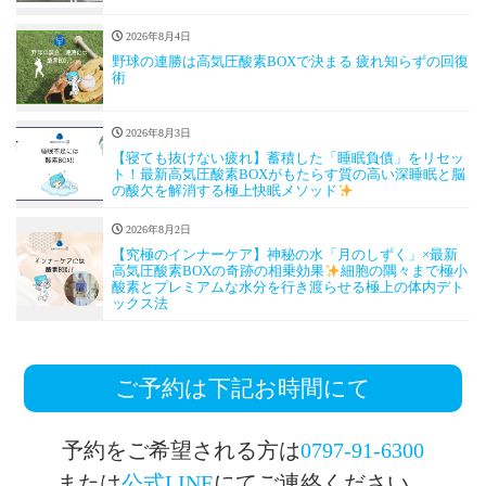
2026年8月4日
野球の連勝は高気圧酸素BOXで決まる 疲れ知らずの回復
術
2026年8月3日
【寝ても抜けない疲れ】蓄積した「睡眠負債」をリセッ
ト！最新高気圧酸素BOXがもたらす質の高い深睡眠と脳
の酸欠を解消する極上快眠メソッド
2026年8月2日
【究極のインナーケア】神秘の水「月のしずく」×最新
高気圧酸素BOXの奇跡の相乗効果
細胞の隅々まで極小
酸素とプレミアムな水分を行き渡らせる極上の体内デト
ックス法
ご予約は下記お時間にて
予約をご希望される方は
0797-91-6300
または
公式LINE
にてご連絡ください。