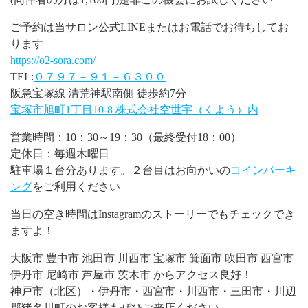
ご予約は当サロン公式LINEまたはお電話でお待ちしてお
ります
https://o2-sora.com/
TEL:
０７９７－９１－６３００
阪急宝塚線 清荒神駅南側 徒歩約7分
宝塚市旭町1丁目10-8 株式会社空世宇（くよう）内
営業時間：10：30～19：30（最終受付18：00）
定休日：毎週木曜日
駐車場１台分あります。２台目はお向かいの
コインパーキ
ング
をご利用ください
当日の空き時間はInstagramのストーリーでもチェックでき
ますよ！
大阪市 豊中市 池田市 川西市 宝塚市 箕面市 吹田市 西宮市
伊丹市 尼崎市 芦屋市 茨木市 からアクセス良好！
神戸市（北区）・伊丹市・西宮市・川西市・三田市・川辺
郡猪名川町のお客様もぜひご来店ください