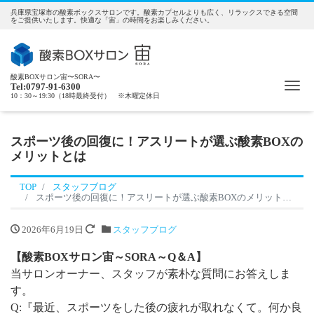
兵庫県宝塚市の酸素ボックスサロンです。酸素カプセルよりも広く、リラックスできる空間
をご提供いたします。快適な「宙」の時間をお楽しみください。
酸素BOXサロン宙〜SORA〜
Me
Tel:0797-91-6300
10：30～19:30（18時最終受付） ※木曜定休日
スポーツ後の回復に！アスリートが選ぶ酸素BOXの
メリットとは
TOP
スタッフブログ
スポーツ後の回復に！アスリートが選ぶ酸素BOXのメリットとは
2026年6月19日
スタッフブログ
【酸素BOXサロン宙～SORA～Q＆A】
当サロンオーナー、スタッフが素朴な質問にお答えしま
す。
Q:『最近、スポーツをした後の疲れが取れなくて。何か良