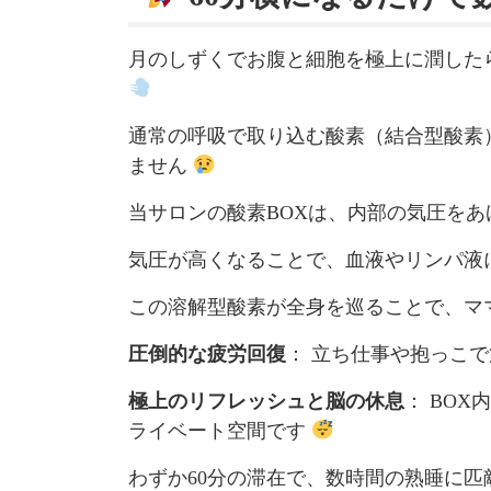
月のしずくでお腹と細胞を極上に潤した
通常の呼吸で取り込む酸素（結合型酸素
ません
当サロンの酸素BOXは、内部の気圧を
気圧が高くなることで、血液やリンパ液
この溶解型酸素が全身を巡ることで、マ
圧倒的な疲労回復
： 立ち仕事や抱っこ
極上のリフレッシュと脳の休息
： BO
ライベート空間です
わずか60分の滞在で、数時間の熟睡に