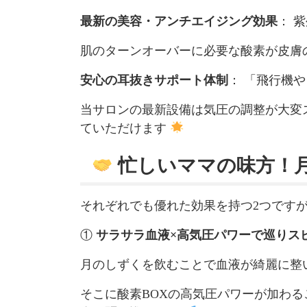
最新の美容・アンチエイジング効果
： 
肌のターンオーバーに必要な酸素が皮膚
安心の耳抜きサポート体制
： 「飛行機
当サロンの最新設備は気圧の調整が大変
ていただけます
忙しいママの味方！月
それぞれでも優れた効果を持つ2つです
①
サラサラ血液×高気圧パワーで巡りス
月のしずくを飲むことで血液が綺麗に整
そこに酸素BOXの高気圧パワーが加わ