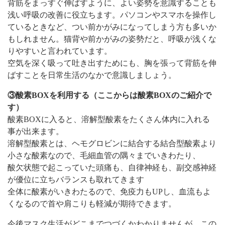
背筋をまっすぐ伸ばすように、よい姿勢を意識することも
浅い呼吸の改善に役立ちます。パソコンやスマホを操作し
ているときなど、つい前かがみになってしまう方も多いか
もしれません。猫背や前かがみの姿勢だと、呼吸が浅くな
りやすいと言われています。
空気を深く吸って吐き出すためにも、胸を張って背筋を伸
ばすことを日常生活のなかで意識しましょう。
③酸素BOXを利用する（ここからは酸素BOXのご紹介で
す）
酸素BOXに入ると、溶解型酸素をたくさん体内に入れる
事が出来ます。
溶解型酸素とは、ヘモグロビンに結合する結合型酸素より
小さな酸素なので、毛細血管の隅々までいきわたり、
酸欠状態で起こっていた頭痛も、自律神経も、副交感神経
が優位に立ちバランスも取れてきます
全体に酸素がいきわたるので、免疫力もUPし、血流もよ
くなるので首や肩こりも軽減が期待できます。
今後マスク生活がどこまでつづくかわかりませんが、この