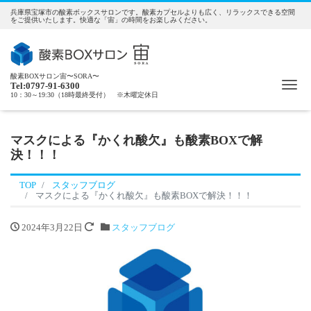
兵庫県宝塚市の酸素ボックスサロンです。酸素カプセルよりも広く、リラックスできる空間
をご提供いたします。快適な「宙」の時間をお楽しみください。
酸素BOXサロン宙〜SORA〜
Me
Tel:0797-91-6300
10：30～19:30（18時最終受付） ※木曜定休日
マスクによる『かくれ酸欠』も酸素BOXで解
決！！！
TOP
スタッフブログ
マスクによる『かくれ酸欠』も酸素BOXで解決！！！
2024年3月22日
スタッフブログ