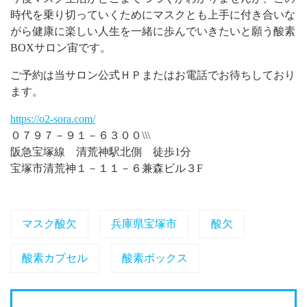
時代を乗り切っていくためにマスクとも上手に付き合いな
がら健康に楽しい人生を一緒に歩んでいきたいと願う酸素
BOXサロン宙です。
ご予約は当サロン公式ＨＰまたはお電話でお待ちしており
ます。
https://o2-sora.com/
０７９７－９１－６３００\\\
阪急宝塚線 清荒神駅北側 徒歩1分
宝塚市清荒神１－１１－６兼森ビル３F
マスク酸欠
兵庫県宝塚市
酸欠
酸素カプセル
酸素ボックス