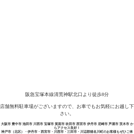
阪急宝塚本線清荒神駅北口より徒歩8分
店舗無料駐車場がございますので、お車でもお気軽にお越し下
さい。
大阪市 豊中市 池田市 川西市 宝塚市 箕面市 吹田市 西宮市 伊丹市 尼崎市 芦屋市 茨木市 か
らアクセス良好！
神戸市（北区）・伊丹市・西宮市・川西市・三田市・川辺郡猪名川町のお客様もぜひご来