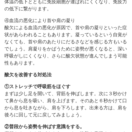
体温の低下とともに免疫細胞が運ばれにくくなり、免疫力
の低下に繋がります。
④血流の悪化により首や肩の凝り
酸欠による血流の悪化が原因で、首や肩の凝りといった症
状があらわれることもあります。凝っているという自覚が
なくても、首や肩のあたりにだるさなどを感じる方もいる
でしょう。肩凝りをかばうために姿勢が悪くなると、深い
呼吸がしにくくなり、さらに酸欠状態が進んでしまう可能
性もあります。
酸欠を改善する対処法
①ストレッチで呼吸筋をほぐす
まずは少し足を開いて、背筋を伸ばします。次に３秒かけ
て鼻から息を吸い、肩を上げます。そのあと６秒かけて口
から息を吐きながら、肩を下ろします。出来る方は、肩を
後ろに回して元に戻してみましょう。
②普段から姿勢を伸ばす意識をする。