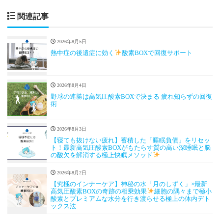
関連記事
2026年8月5日
熱中症の後遺症に効く
酸素BOXで回復サポート
2026年8月4日
野球の連勝は高気圧酸素BOXで決まる 疲れ知らずの回復
術
2026年8月3日
【寝ても抜けない疲れ】蓄積した「睡眠負債」をリセッ
ト！最新高気圧酸素BOXがもたらす質の高い深睡眠と脳
の酸欠を解消する極上快眠メソッド
2026年8月2日
【究極のインナーケア】神秘の水「月のしずく」×最新
高気圧酸素BOXの奇跡の相乗効果
細胞の隅々まで極小
酸素とプレミアムな水分を行き渡らせる極上の体内デト
ックス法